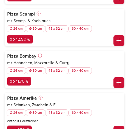
Pizza Scampi
mit Scampi & Knoblauch
Ø 26 cm
Ø 30 cm
45 x 32 cm
60 x 40 cm
ab 12,90 €
Pizza Bombay
mit Hähnchen, Mozzarella & Curry
Ø 26 cm
Ø 30 cm
45 x 32 cm
60 x 40 cm
ab 11,70 €
Pizza Amerika
mit Schinken, Zwiebeln & Ei
Ø 26 cm
Ø 30 cm
45 x 32 cm
60 x 40 cm
enthällt Formfleisch