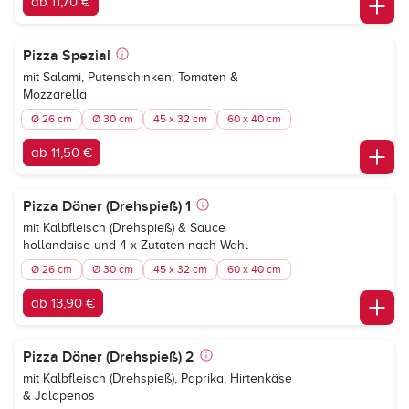
ab 11,70 €
Pizza Spezial
mit Salami, Putenschinken, Tomaten &
Mozzarella
Ø 26 cm
Ø 30 cm
45 x 32 cm
60 x 40 cm
ab 11,50 €
Pizza Döner (Drehspieß) 1
mit Kalbfleisch (Drehspieß) & Sauce
hollandaise und 4 x Zutaten nach Wahl
Ø 26 cm
Ø 30 cm
45 x 32 cm
60 x 40 cm
ab 13,90 €
Pizza Döner (Drehspieß) 2
mit Kalbfleisch (Drehspieß), Paprika, Hirtenkäse
& Jalapenos