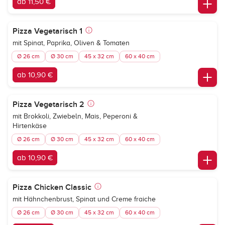
ab 11,50 €
Pizza Vegetarisch 1
mit Spinat, Paprika, Oliven & Tomaten
Ø 26 cm
Ø 30 cm
45 x 32 cm
60 x 40 cm
ab 10,90 €
Pizza Vegetarisch 2
mit Brokkoli, Zwiebeln, Mais, Peperoni &
Hirtenkäse
Ø 26 cm
Ø 30 cm
45 x 32 cm
60 x 40 cm
ab 10,90 €
Pizza Chicken Classic
mit Hähnchenbrust, Spinat und Creme fraiche
Ø 26 cm
Ø 30 cm
45 x 32 cm
60 x 40 cm