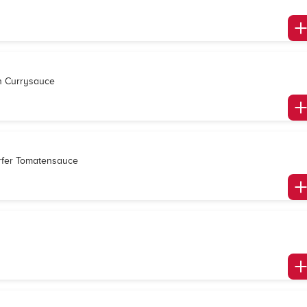
in Currysauce
arfer Tomatensauce