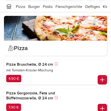
Pizza
Burger
Pasta
Fleischgerichte
Deftiges
Klei
Pizza
Pizza Bruschetta, Ø 24 cm
mit Tomaten-Kräuter-Mischung
4,90 €
Pizza Gorgonzola, Feta und
Büffelmozzarella, Ø 24 cm
7,90 €