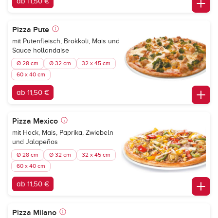
ab 11,50 €
Pizza Pute
mit Putenfleisch, Brokkoli, Mais und
Sauce hollandaise
Ø 28 cm
Ø 32 cm
32 x 45 cm
60 x 40 cm
ab 11,50 €
Pizza Mexico
mit Hack, Mais, Paprika, Zwiebeln
und Jalapeños
Ø 28 cm
Ø 32 cm
32 x 45 cm
60 x 40 cm
ab 11,50 €
Pizza Milano