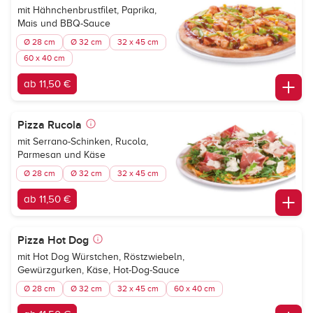
mit Hähnchenbrustfilet, Paprika,
Mais und BBQ-Sauce
Ø 28 cm
Ø 32 cm
32 x 45 cm
60 x 40 cm
ab 11,50 €
Pizza Rucola
mit Serrano-Schinken, Rucola,
Parmesan und Käse
Ø 28 cm
Ø 32 cm
32 x 45 cm
ab 11,50 €
Pizza Hot Dog
mit Hot Dog Würstchen, Röstzwiebeln,
Gewürzgurken, Käse, Hot-Dog-Sauce
Ø 28 cm
Ø 32 cm
32 x 45 cm
60 x 40 cm