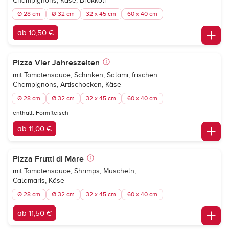
Champignons, Käse, Brokkoli
Ø 28 cm
Ø 32 cm
32 x 45 cm
60 x 40 cm
ab 10,50 €
Pizza Vier Jahreszeiten
mit Tomatensauce, Schinken, Salami, frischen
Champignons, Artischocken, Käse
Ø 28 cm
Ø 32 cm
32 x 45 cm
60 x 40 cm
enthällt Formfleisch
ab 11,00 €
Pizza Frutti di Mare
mit Tomatensauce, Shrimps, Muscheln,
Calamaris, Käse
Ø 28 cm
Ø 32 cm
32 x 45 cm
60 x 40 cm
ab 11,50 €