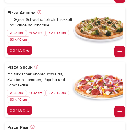
Pizza Ancona
mit Gyros-Schweinefleisch, Brokkoli
und Sauce hollandaise
Ø 28 cm
Ø 32 cm
32 x 45 cm
60 x 40 cm
ab 11,50 €
Pizza Sucuk
mit türkischer Knoblauchwurst,
Zwiebeln, Tomaten, Paprika und
Schafskäse
Ø 28 cm
Ø 32 cm
32 x 45 cm
60 x 40 cm
ab 11,50 €
Pizza Pisa