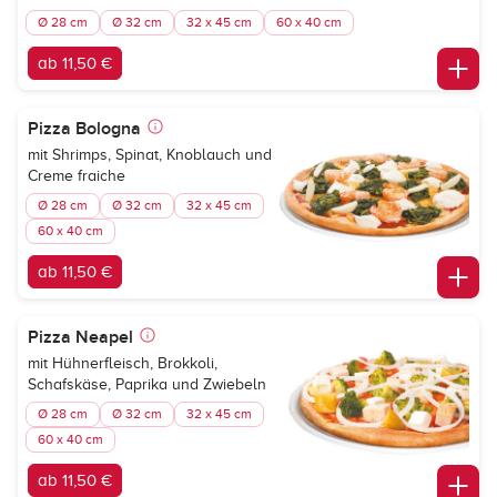
Ø 28 cm
Ø 32 cm
32 x 45 cm
60 x 40 cm
ab 11,50 €
Pizza Bologna
mit Shrimps, Spinat, Knoblauch und
Creme fraiche
Ø 28 cm
Ø 32 cm
32 x 45 cm
60 x 40 cm
ab 11,50 €
Pizza Neapel
mit Hühnerfleisch, Brokkoli,
Schafskäse, Paprika und Zwiebeln
Ø 28 cm
Ø 32 cm
32 x 45 cm
60 x 40 cm
ab 11,50 €