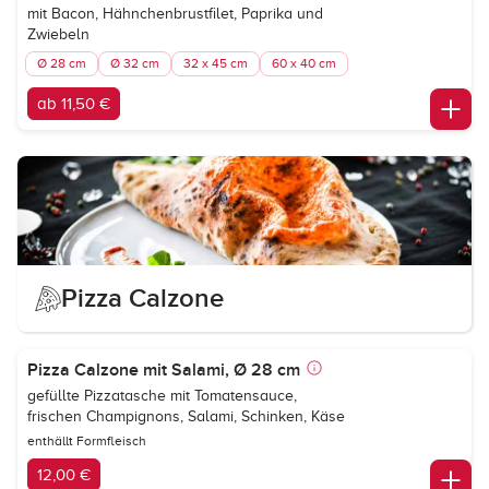
mit Bacon, Hähnchenbrustfilet, Paprika und
Zwiebeln
Ø 28 cm
Ø 32 cm
32 x 45 cm
60 x 40 cm
ab 11,50 €
Pizza Calzone
Pizza Calzone mit Salami, Ø 28 cm
gefüllte Pizzatasche mit Tomatensauce,
frischen Champignons, Salami, Schinken, Käse
enthällt Formfleisch
12,00 €