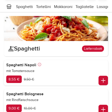
Spaghetti
Tortellini
Makkaroni
Tagliatelle
Lasagne
Spaghetti
Lieferrabatt
Spaghetti Napoli
mit Tomatensauce
8,55 €
9,50 €
Spaghetti Bolognese
mit Rindfleischsauce
9,00 €
10,00 €