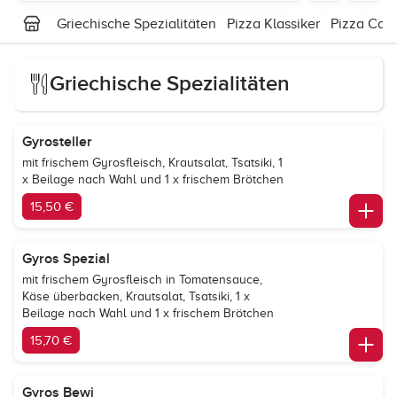
Griechische Spezialitäten
Pizza Klassiker
Pizza Cal
Griechische Spezialitäten
Gyrosteller
mit frischem Gyrosfleisch, Krautsalat, Tsatsiki, 1
x Beilage nach Wahl und 1 x frischem Brötchen
15,50 €
Gyros Spezial
mit frischem Gyrosfleisch in Tomatensauce,
Käse überbacken, Krautsalat, Tsatsiki, 1 x
Beilage nach Wahl und 1 x frischem Brötchen
15,70 €
Gyros Bewi