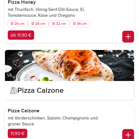
Pizza Honey
mit Thunfisch, Honig-Senf-Dill-Sauce, Ei,
Tomatensauce, Käse und Oregano
Ø 26 cm
Ø 28 cm
Ø 32 cm
Ø 36 cm
ab 11,90 €
Pizza Calzone
Pizza Calzone
mit Vorderschinken, Salami, Champignons und
grüner Sauce
11,90 €