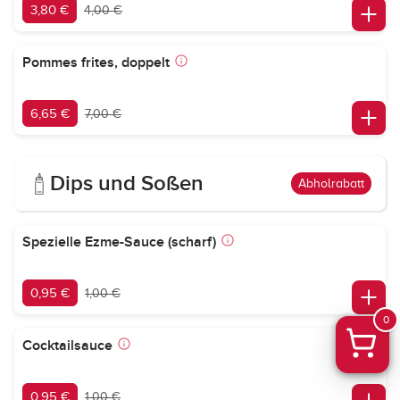
3,80 €
4,00 €
Pommes frites, doppelt
6,65 €
7,00 €
Dips und Soßen
Abholrabatt
Spezielle Ezme-Sauce (scharf)
0,95 €
1,00 €
0
Cocktailsauce
0,95 €
1,00 €