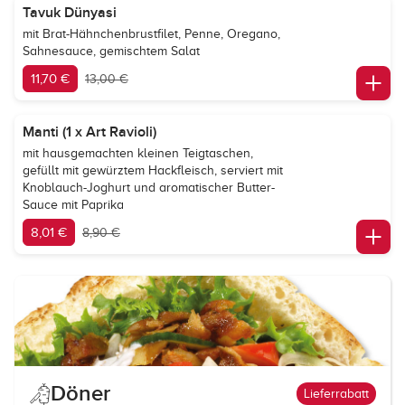
Tavuk Dünyasi
mit Brat-Hähnchenbrustfilet, Penne, Oregano,
Sahnesauce, gemischtem Salat
11,70 €
13,00 €
Manti (1 x Art Ravioli)
mit hausgemachten kleinen Teigtaschen,
gefüllt mit gewürztem Hackfleisch, serviert mit
Knoblauch-Joghurt und aromatischer Butter-
Sauce mit Paprika
8,01 €
8,90 €
Döner
Lieferrabatt