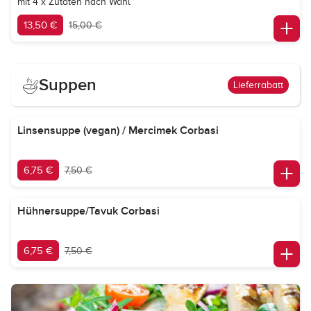
mit 4 x Zutaten nach Wahl
13,50 €
15,00 €
Suppen
Lieferrabatt
Linsensuppe (vegan) / Mercimek Corbasi
6,75 €
7,50 €
Hühnersuppe/Tavuk Corbasi
6,75 €
7,50 €