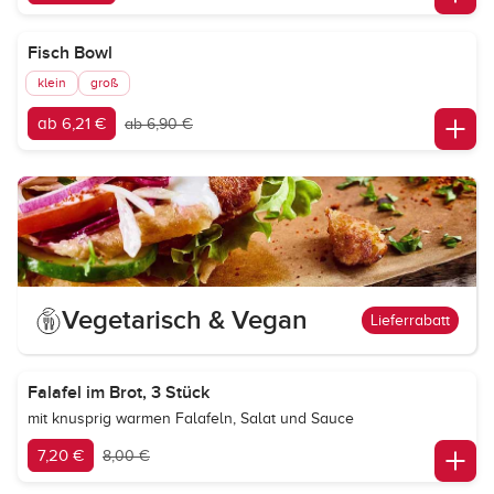
Fisch Bowl
klein
groß
ab 6,21 €
ab 6,90 €
Vegetarisch & Vegan
Lieferrabatt
Falafel im Brot, 3 Stück
mit knusprig warmen Falafeln, Salat und Sauce
7,20 €
8,00 €