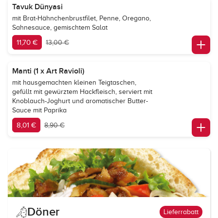
Tavuk Dünyasi
mit Brat-Hähnchenbrustfilet, Penne, Oregano,
Sahnesauce, gemischtem Salat
11,70 €
13,00 €
Manti (1 x Art Ravioli)
mit hausgemachten kleinen Teigtaschen,
gefüllt mit gewürztem Hackfleisch, serviert mit
Knoblauch-Joghurt und aromatischer Butter-
Sauce mit Paprika
8,01 €
8,90 €
Döner
Lieferrabatt