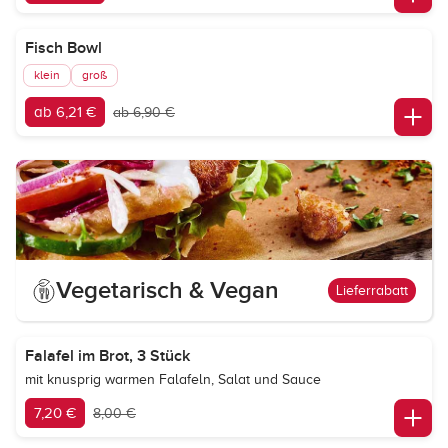
Fisch Bowl
klein
groß
ab 6,21 €
ab 6,90 €
Vegetarisch & Vegan
Lieferrabatt
Falafel im Brot, 3 Stück
mit knusprig warmen Falafeln, Salat und Sauce
7,20 €
8,00 €