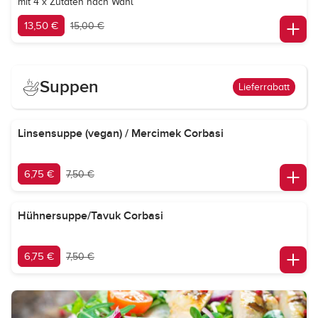
mit 4 x Zutaten nach Wahl
13,50 €
15,00 €
Suppen
Lieferrabatt
Linsensuppe (vegan) / Mercimek Corbasi
6,75 €
7,50 €
Hühnersuppe/Tavuk Corbasi
6,75 €
7,50 €