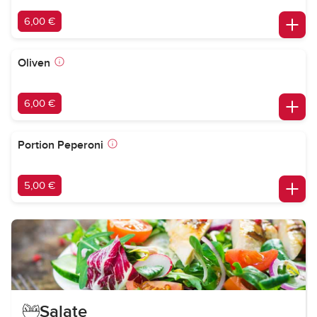
6,00 €
Oliven
6,00 €
Portion Peperoni
5,00 €
Salate