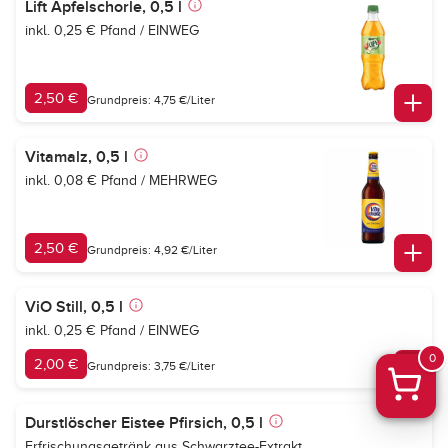
Lift Apfelschorle, 0,5 l
inkl. 0,25 € Pfand / EINWEG
2,50 €
Grundpreis: 4,75 €/Liter
Vitamalz, 0,5 l
inkl. 0,08 € Pfand / MEHRWEG
2,50 €
Grundpreis: 4,92 €/Liter
ViO Still, 0,5 l
inkl. 0,25 € Pfand / EINWEG
0
2,00 €
Grundpreis: 3,75 €/Liter
Durstlöscher Eistee Pfirsich, 0,5 l
Erfrischungsgetränk aus Schwarztee-Extrakt