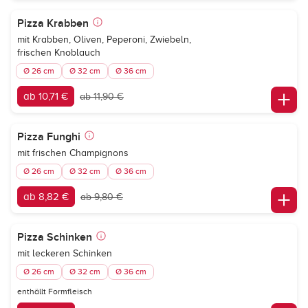
Pizza Krabben
mit Krabben, Oliven, Peperoni, Zwiebeln,
frischen Knoblauch
Ø 26 cm
Ø 32 cm
Ø 36 cm
ab 10,71 €
ab 11,90 €
Pizza Funghi
mit frischen Champignons
Ø 26 cm
Ø 32 cm
Ø 36 cm
ab 8,82 €
ab 9,80 €
Pizza Schinken
mit leckeren Schinken
Ø 26 cm
Ø 32 cm
Ø 36 cm
enthällt Formfleisch