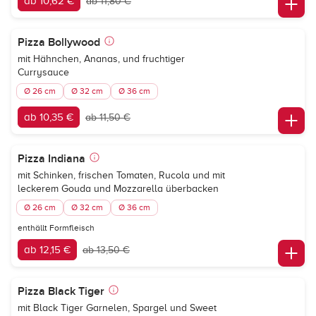
ab 10,62 €
ab 11,80 €
Pizza Bollywood
mit Hähnchen, Ananas, und fruchtiger
Currysauce
Ø 26 cm
Ø 32 cm
Ø 36 cm
ab 10,35 €
ab 11,50 €
Pizza Indiana
mit Schinken, frischen Tomaten, Rucola und mit
leckerem Gouda und Mozzarella überbacken
Ø 26 cm
Ø 32 cm
Ø 36 cm
enthällt Formfleisch
ab 12,15 €
ab 13,50 €
Pizza Black Tiger
mit Black Tiger Garnelen, Spargel und Sweet