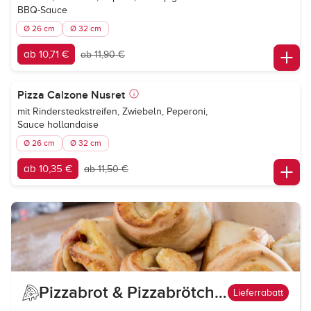
BBQ-Sauce
Ø 26 cm
Ø 32 cm
ab 10,71 €
ab 11,90 €
Pizza Calzone Nusret
mit Rindersteakstreifen, Zwiebeln, Peperoni,
Sauce hollandaise
Ø 26 cm
Ø 32 cm
ab 10,35 €
ab 11,50 €
Pizzabrot & Pizzabrötchen
Lieferrabatt