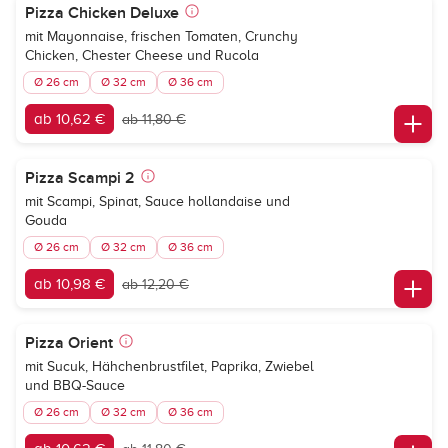
Pizza Chicken Deluxe
mit Mayonnaise, frischen Tomaten, Crunchy
Chicken, Chester Cheese und Rucola
Ø 26 cm
Ø 32 cm
Ø 36 cm
ab 10,62 €
ab 11,80 €
Pizza Scampi 2
mit Scampi, Spinat, Sauce hollandaise und
Gouda
Ø 26 cm
Ø 32 cm
Ø 36 cm
ab 10,98 €
ab 12,20 €
Pizza Orient
mit Sucuk, Hähchenbrustfilet, Paprika, Zwiebel
und BBQ-Sauce
Ø 26 cm
Ø 32 cm
Ø 36 cm