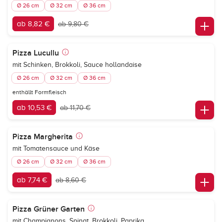
Ø 26 cm
Ø 32 cm
Ø 36 cm
ab 8,82 €
ab 9,80 €
Pizza Lucullu
mit Schinken, Brokkoli, Sauce hollandaise
Ø 26 cm
Ø 32 cm
Ø 36 cm
enthällt Formfleisch
ab 10,53 €
ab 11,70 €
Pizza Margherita
mit Tomatensauce und Käse
Ø 26 cm
Ø 32 cm
Ø 36 cm
ab 7,74 €
ab 8,60 €
Pizza Grüner Garten
mit Champignons, Spinat, Brokkoli, Paprika,