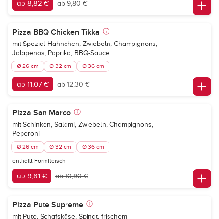
ab 8,82 €
ab 9,80 €
Pizza BBQ Chicken Tikka
mit Spezial Hähnchen, Zwiebeln, Champignons,
Jalapenos, Paprika, BBQ-Sauce
Ø 26 cm
Ø 32 cm
Ø 36 cm
ab 11,07 €
ab 12,30 €
Pizza San Marco
mit Schinken, Salami, Zwiebeln, Champignons,
Peperoni
Ø 26 cm
Ø 32 cm
Ø 36 cm
enthällt Formfleisch
ab 9,81 €
ab 10,90 €
Pizza Pute Supreme
mit Pute, Schafskäse, Spinat, frischem