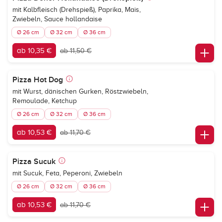
mit Kalbfleisch (Drehspieß), Paprika, Mais,
Zwiebeln, Sauce hollandaise
Ø 26 cm
Ø 32 cm
Ø 36 cm
ab 10,35 €
ab 11,50 €
Pizza Hot Dog
mit Wurst, dänischen Gurken, Röstzwiebeln,
Remoulade, Ketchup
Ø 26 cm
Ø 32 cm
Ø 36 cm
ab 10,53 €
ab 11,70 €
Pizza Sucuk
mit Sucuk, Feta, Peperoni, Zwiebeln
Ø 26 cm
Ø 32 cm
Ø 36 cm
ab 10,53 €
ab 11,70 €