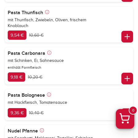
Pasta Thunfisch
mit Thunfisch, Zwiebeln, Oliven, frischem
Knoblauch
9,54 €
10,60 €
Pasta Carbonara
mit Schinken, Ei, Sahnesauce
enthällt Formfleisch
9,18 €
10,20 €
Pasta Bolognese
mit Hackfleisch, Tomatensauce
0
9,36 €
10,40 €
Nudel Pfanne