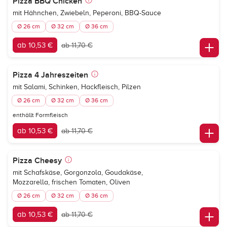
Pizza BBQ Chicken
mit Hähnchen, Zwiebeln, Peperoni, BBQ-Sauce
Ø 26 cm
Ø 32 cm
Ø 36 cm
ab 10,53 €
ab 11,70 €
Pizza 4 Jahreszeiten
mit Salami, Schinken, Hackfleisch, Pilzen
Ø 26 cm
Ø 32 cm
Ø 36 cm
enthällt Formfleisch
ab 10,53 €
ab 11,70 €
Pizza Cheesy
mit Schafskäse, Gorgonzola, Goudakäse,
Mozzarella, frischen Tomaten, Oliven
Ø 26 cm
Ø 32 cm
Ø 36 cm
ab 10,53 €
ab 11,70 €