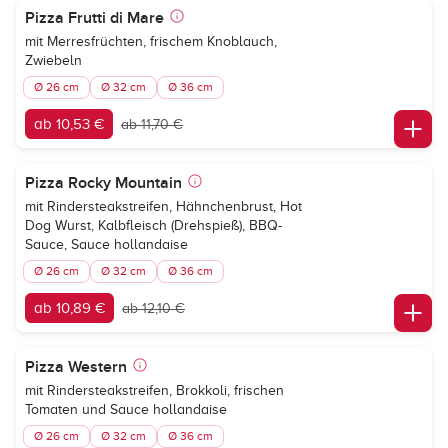
Pizza Frutti di Mare
mit Merresfrüchten, frischem Knoblauch,
Zwiebeln
Ø 26 cm
Ø 32 cm
Ø 36 cm
ab 10,53 €
ab 11,70 €
Pizza Rocky Mountain
mit Rindersteakstreifen, Hähnchenbrust, Hot
Dog Wurst, Kalbfleisch (Drehspieß), BBQ-
Sauce, Sauce hollandaise
Ø 26 cm
Ø 32 cm
Ø 36 cm
ab 10,89 €
ab 12,10 €
Pizza Western
mit Rindersteakstreifen, Brokkoli, frischen
Tomaten und Sauce hollandaise
Ø 26 cm
Ø 32 cm
Ø 36 cm