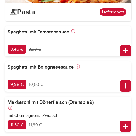
Pasta
Lieferrabatt
Spaghetti mit Tomatensauce
8,46 €
8,90 €
Spaghetti mit Bolognesesauce
9,98 €
10,50 €
Makkaroni mit Dönerfleisch (Drehspieß)
mit Champignons, Zwiebeln
11,30 €
11,90 €