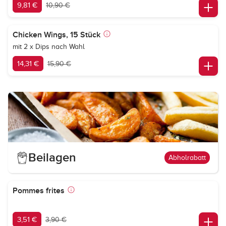
9,81 €
10,90 €
Chicken Wings, 15 Stück
mit 2 x Dips nach Wahl
14,31 €
15,90 €
Beilagen
Abholrabatt
Pommes frites
3,51 €
3,90 €