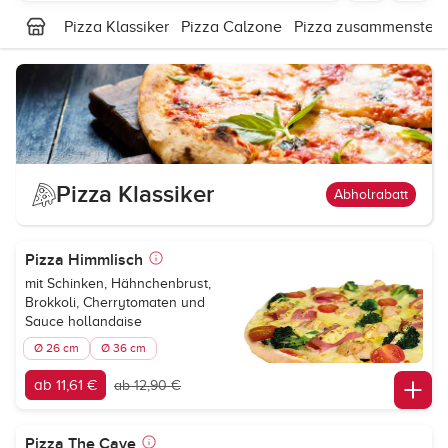
Pizza Klassiker
Pizza Calzone
Pizza zusammenstell
Pizza Klassiker
Abholrabatt
Pizza Himmlisch
mit Schinken, Hähnchenbrust,
Brokkoli, Cherrytomaten und
Sauce hollandaise
Ø 26 cm
Ø 36 cm
ab 11,61 €
ab 12,90 €
Pizza The Cave