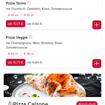
Pizza Tonno
mit Thunfisch, Zwiebeln, Käse, Tomatensauce
Ø 26 cm
Ø 36 cm
ab 10,71 €
ab 11,90 €
Pizza Veggie
mit Champignons, Mais, Brokkoli, Käse,
Tomatensauce
Ø 26 cm
Ø 36 cm
ab 10,71 €
ab 11,90 €
Pizza Calzone
Abholrabatt