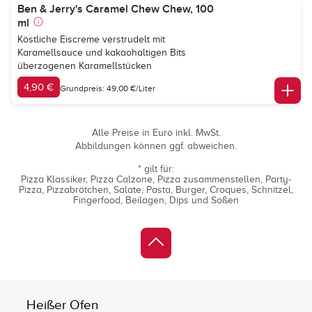
Ben & Jerry's Caramel Chew Chew, 100
ml
Köstliche Eiscreme verstrudelt mit
Karamellsauce und kakaohaltigen Bits
überzogenen Karamellstücken
4,90 €
Grundpreis: 49,00 €/Liter
Alle Preise in Euro inkl. MwSt.
Abbildungen können ggf. abweichen.
* gilt für:
Pizza Klassiker
Pizza Calzone
Pizza zusammenstellen
Party-
Pizza
Pizzabrötchen
Salate
Pasta
Burger
Croques
Schnitzel
Fingerfood
Beilagen
Dips und Soßen
Heißer Ofen