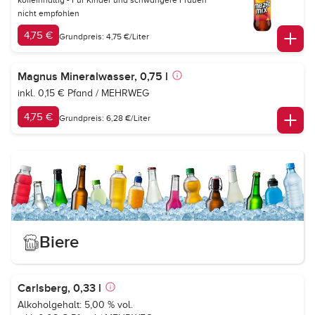
koffeinhaltig - Für Kinder und schwangere Frauen
nicht empfohlen
4,75 €
Grundpreis: 4,75 €/Liter
Magnus Mineralwasser, 0,75 l
inkl. 0,15 € Pfand / MEHRWEG
4,75 €
Grundpreis: 6,28 €/Liter
Biere
Carlsberg, 0,33 l
Alkoholgehalt: 5,00 % vol.