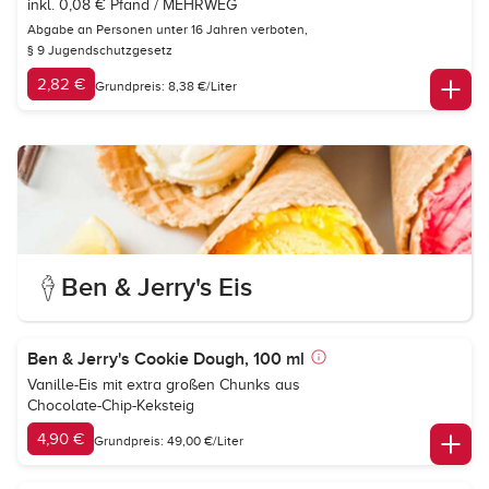
inkl. 0,08 € Pfand / MEHRWEG
Abgabe an Personen unter 16 Jahren verboten,
§ 9 Jugendschutzgesetz
2,82 €
Grundpreis: 8,38 €/Liter
Ben & Jerry's Eis
Ben & Jerry's Cookie Dough, 100 ml
Vanille-Eis mit extra großen Chunks aus
Chocolate-Chip-Keksteig
4,90 €
Grundpreis: 49,00 €/Liter