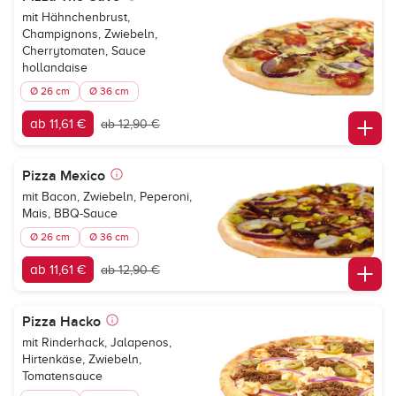
mit Hähnchenbrust,
Champignons, Zwiebeln,
Cherrytomaten, Sauce
hollandaise
Ø 26 cm
Ø 36 cm
ab 11,61 €
ab 12,90 €
Pizza Mexico
mit Bacon, Zwiebeln, Peperoni,
Mais, BBQ-Sauce
Ø 26 cm
Ø 36 cm
ab 11,61 €
ab 12,90 €
Pizza Hacko
mit Rinderhack, Jalapenos,
Hirtenkäse, Zwiebeln,
Tomatensauce