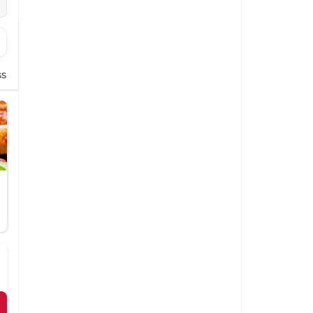
siker
Burger Menüs
Aufläufe
Schnitzel
Fingerfood
Beilag