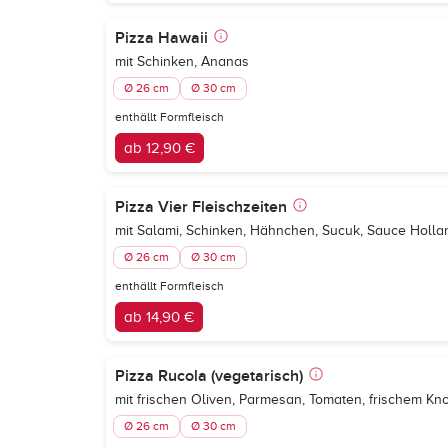
Pizza Hawaii
mit Schinken, Ananas
Ø 26 cm
Ø 30 cm
enthällt Formfleisch
ab 12,90 €
Pizza Vier Fleischzeiten
mit Salami, Schinken, Hähnchen, Sucuk, Sauce Holla
Ø 26 cm
Ø 30 cm
enthällt Formfleisch
ab 14,90 €
Pizza Rucola (vegetarisch)
mit frischen Oliven, Parmesan, Tomaten, frischem Kn
Ø 26 cm
Ø 30 cm