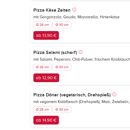
Pizza Käse Zeiten
mit Gorgonzola, Gouda, Mozzarella, Hirtenkäse
Ø 26 cm
Ø 30 cm
ab 13,90 €
Pizza Salami (scharf)
mit Salami, Peperoni, Chili-Pulver, frischem Knoblauc
Ø 26 cm
Ø 30 cm
ab 12,90 €
Pizza Döner (vegetarisch, Drehspieß)
mit veganem Kalbfleisch (Drehspieß), Mais, Zwiebeln
Ø 26 cm
Ø 30 cm
ab 14,90 €