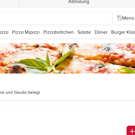
Abholung
Menü
izza
Pizza Mipizzi
Pizzabrötchen
Salate
Döner
Burger Klas
ce und Gouda belegt.