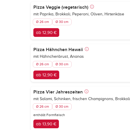
Pizza Veggie (vegetarisch)
mit Paprika, Brokkoli, Peperoni, Oliven, Hirtenkäse
Ø 26 cm
Ø 30 cm
ab 12,90 €
Pizza Hähnchen Hawaii
mit Hähnchenbrust, Ananas
Ø 26 cm
Ø 30 cm
ab 12,90 €
Pizza Vier Jahreszeiten
mit Salami, Schinken, frischen Champignons, Brokkoli
Ø 26 cm
Ø 30 cm
enthällt Formfleisch
ab 13,90 €