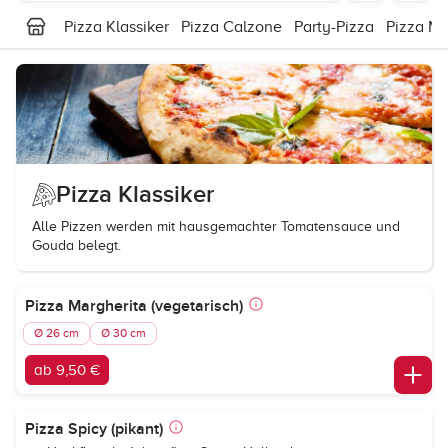
Pizza Klassiker
Pizza Calzone
Party-Pizza
Pizza Mi
Pizza Klassiker
Alle Pizzen werden mit hausgemachter Tomatensauce und
Gouda belegt.
Pizza Margherita (vegetarisch)
Ø 26 cm
Ø 30 cm
ab 9,50 €
Pizza Spicy (pikant)