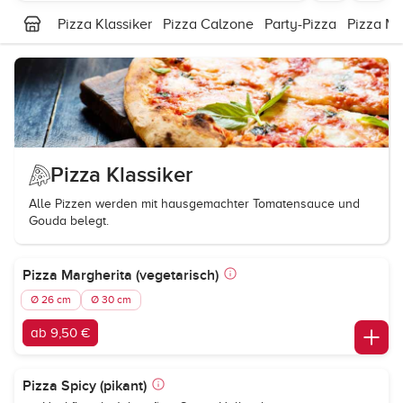
Pizza Klassiker
Pizza Calzone
Party-Pizza
Pizza Mi
Pizza Klassiker
Alle Pizzen werden mit hausgemachter Tomatensauce und
Gouda belegt.
Pizza Margherita (vegetarisch)
Ø 26 cm
Ø 30 cm
ab 9,50 €
Pizza Spicy (pikant)