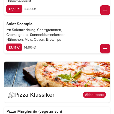
Hähnchenbrust
12,51 €
13,90 €
Salat Scampie
mit Salatmischung, Cherrytomaten,
Champignons, Sonnenblumenkernen,
Hähnchen, Mais, Oliven, Brotchips
13,41 €
14,90 €
Pizza Klassiker
Abholrabatt
Pizza Margherita (vegetarisch)