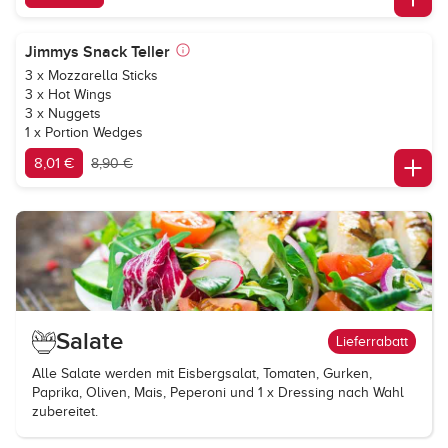
Jimmys Snack Teller
3 x Mozzarella Sticks
3 x Hot Wings
3 x Nuggets
1 x Portion Wedges
8,01 €
8,90 €
Salate
Lieferrabatt
Alle Salate werden mit Eisbergsalat, Tomaten, Gurken,
Paprika, Oliven, Mais, Peperoni und 1 x Dressing nach Wahl
zubereitet.