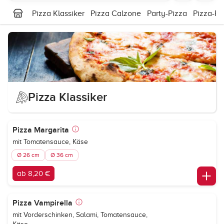
Pizza Klassiker
Pizza Calzone
Party-Pizza
Pizza-Ro
Pizza Klassiker
Pizza Margarita
mit Tomatensauce, Käse
Ø 26 cm
Ø 36 cm
ab 8,20 €
Pizza Vampirella
mit Vorderschinken, Salami, Tomatensauce,