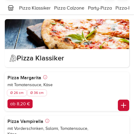
Pizza Klassiker
Pizza Calzone
Party-Pizza
Pizza-Ro
Pizza Klassiker
Pizza Margarita
mit Tomatensauce, Käse
Ø 26 cm
Ø 36 cm
ab 8,20 €
Pizza Vampirella
mit Vorderschinken, Salami, Tomatensauce,