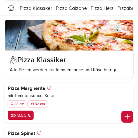
Pizza Klassiker
Pizza Calzone
Pizza Herz
Pizzabrö
Pizza Klassiker
Alle Pizzen werden mit Tomatensauce und Käse belegt.
Pizza Margherita
mit Tomatensauce, Käse
Ø 28 cm
Ø 32 cm
ab 8,50 €
Pizza Spinat