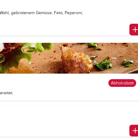
h Wahl, gebratenem Gemüse, Feta, Peperoni,
Abholrabatt
reitet.