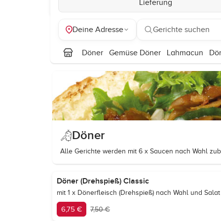
Lieferung
Deine Adresse
Gerichte suchen
Döner
Gemüse Döner
Lahmacun
Dön
Döner
Alle Gerichte werden mit 6 x Saucen nach Wahl zube
Döner (Drehspieß) Classic
mit 1 x Dönerfleisch (Drehspieß) nach Wahl und Salat
6,75 €
7,50 €