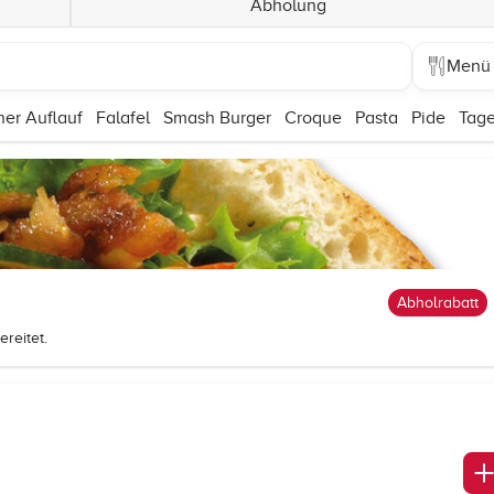
Abholung
Menü
er Auflauf
Falafel
Smash Burger
Croque
Pasta
Pide
Tage
Abholrabatt
reitet.