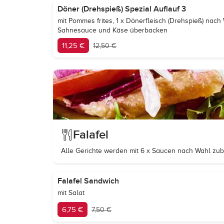
Döner (Drehspieß) Spezial Auflauf 3
mit Pommes frites, 1 x Dönerfleisch (Drehspieß) nac
Sahnesauce und Käse überbacken
11,25 €
12,50 €
Falafel
Alle Gerichte werden mit 6 x Saucen nach Wahl zube
Falafel Sandwich
mit Salat
6,75 €
7,50 €