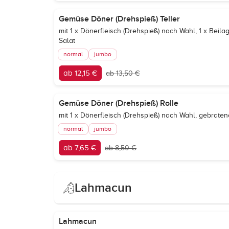
Gemüse Döner (Drehspieß) Teller
mit 1 x Dönerfleisch (Drehspieß) nach Wahl, 1 x Bei
Salat
normal
jumbo
ab 12,15 €
ab 13,50 €
Gemüse Döner (Drehspieß) Rolle
mit 1 x Dönerfleisch (Drehspieß) nach Wahl, gebrat
normal
jumbo
ab 7,65 €
ab 8,50 €
Lahmacun
Lahmacun