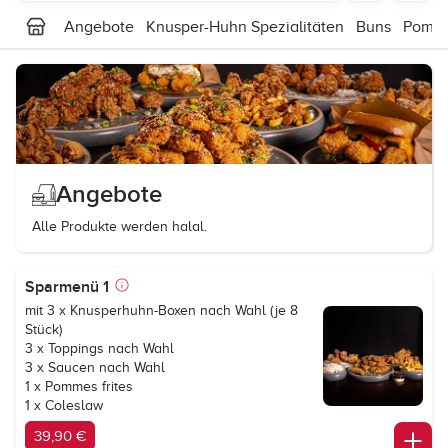
Angebote
Knusper-Huhn Spezialitäten
Buns
Pomme
Angebote
Alle Produkte werden halal.
Sparmenü 1
mit 3 x Knusperhuhn-Boxen nach Wahl (je 8
Stück)
3 x Toppings nach Wahl
3 x Saucen nach Wahl
1 x Pommes frites
1 x Coleslaw
39,90 €