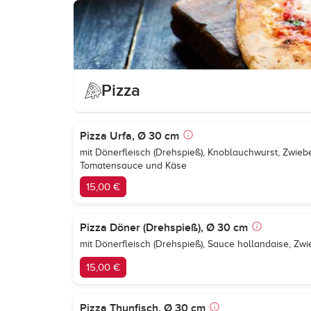
Pizza
Pizza Urfa, Ø 30 cm
mit Dönerfleisch (Drehspieß), Knoblauchwurst, Zwieb
Tomatensauce und Käse
15,00 €
Pizza Döner (Drehspieß), Ø 30 cm
mit Dönerfleisch (Drehspieß), Sauce hollandaise, Zw
15,00 €
Pizza Thunfisch, Ø 30 cm