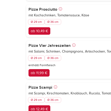
Pizza Prosciutto
mit Kochschinken, Tomatensauce, Käse
Ø 29 cm
Ø 36 cm
ab 10,49 €
Pizza Vier Jahreszeiten
mit Salami, Schinken, Champignons, Artischocken, T
Ø 29 cm
Ø 36 cm
enthällt Formfleisch
ab 11,99 €
Pizza Scampi
mit Scampi, Kirschtomaten, Knoblauch, Rucola, Toma
Ø 29 cm
Ø 36 cm
ab 12,49 €