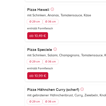
Pizza Hawaii
mit Schinken, Ananas, Tomatensauce, Käse
Ø 29 cm
Ø 36 cm
enthällt Formfleisch
ab 10,49 €
Pizza Speciale
mit Schinken, Salami, Champignons, Tomatensauce, 
Ø 29 cm
Ø 36 cm
enthällt Formfleisch
ab 10,99 €
Pizza Hähnchen Curry (scharf)
mit gebratener Hähnchenbrust, Curry, Zwiebeln, Kn
Ø 29 cm
Ø 36 cm