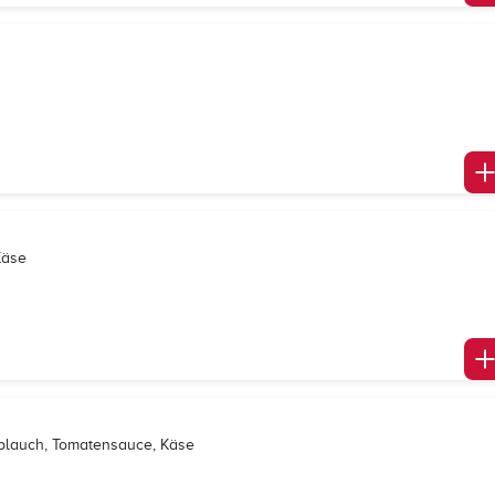
Käse
oblauch, Tomatensauce, Käse