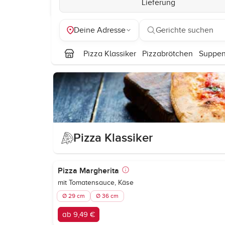
Lieferung
Deine Adresse
Gerichte suchen
Pizza Klassiker
Pizzabrötchen
Suppe
Pizza Klassiker
Pizza Margherita
mit Tomatensauce, Käse
Ø 29 cm
Ø 36 cm
ab 9,49 €