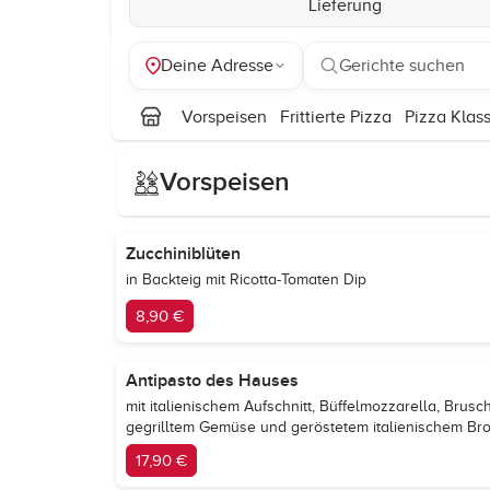
Lieferung
Deine Adresse
Gerichte suchen
Vorspeisen
Frittierte Pizza
Pizza Klass
Vorspeisen
Zucchiniblüten
in Backteig mit Ricotta-Tomaten Dip
8,90 €
Antipasto des Hauses
mit italienischem Aufschnitt, Büffelmozzarella, Brusc
gegrilltem Gemüse und geröstetem italienischem Bro
17,90 €