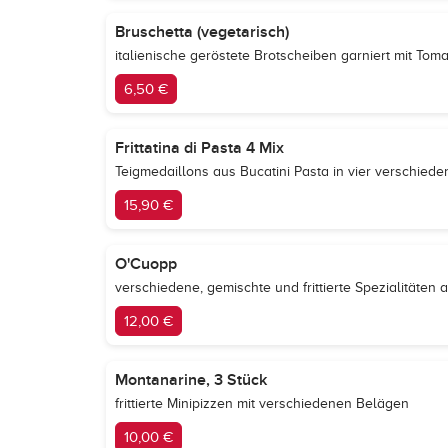
Bruschetta (vegetarisch)
italienische geröstete Brotscheiben garniert mit Tom
6,50 €
Frittatina di Pasta 4 Mix
Teigmedaillons aus Bucatini Pasta in vier verschiede
15,90 €
O'Cuopp
verschiedene, gemischte und frittierte Spezialitäten
12,00 €
Montanarine, 3 Stück
frittierte Minipizzen mit verschiedenen Belägen
10,00 €