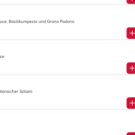
auce, Basilikumpesto und Grana Padano
äse
litanischer Salami