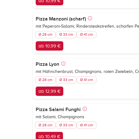
ab 10,99 €
Pizza Manzoni (scharf)
mit Peperoni-Salami, Rindersteakstreifen, scharfen P
Ø 28 cm
Ø 33 cm
Ø 41 cm
ab 10,99 €
Pizza Lyon
mit Hähnchenbrust, Champignons, roten Zwiebeln, C
Ø 28 cm
Ø 33 cm
Ø 41 cm
ab 12,99 €
Pizza Salami Funghi
mit Salami, Champignons
Ø 28 cm
Ø 33 cm
Ø 41 cm
ab 10,49 €