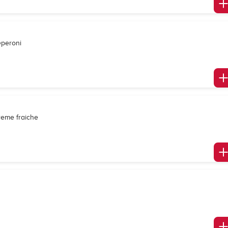
eperoni
reme fraiche