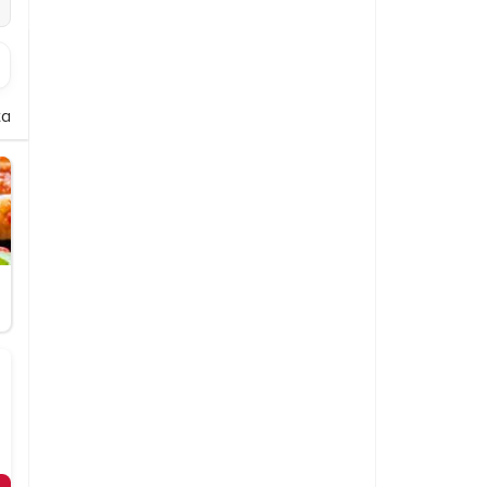
ta
Aufläufe
Wraps
Imbiss
Dips und Soßen
Softdrinks
Bier