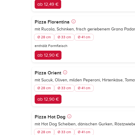
ab 12,49 €
Pizza Florentina
mit Rucola, Schinken, frisch geriebenem Grana Pad
Ø 28 cm
Ø 33 cm
Ø 41 cm
enthällt Formfleisch
ab 12,90 €
Pizza Orient
mit Sucuk, Oliven, milden Peperoni, Hirtenkäse, To
Ø 28 cm
Ø 33 cm
Ø 41 cm
ab 12,90 €
Pizza Hot Dog
mit Hot Dog Scheiben, dänischen Gurken, Röstzwieb
Ø 28 cm
Ø 33 cm
Ø 41 cm