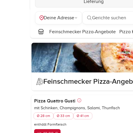
Lieferung
Deine Adresse
Gerichte suchen
Feinschmecker Pizza-Angebote
Pizza 
Feinschmecker Pizza-Angeb
Pizza Quattro Gusti
mit Schinken, Champignons, Salami, Thunfisch
Ø 28 cm
Ø 33 cm
Ø 41 cm
enthällt Formfleisch