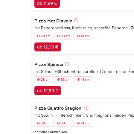
ab 11,99 €
Pizza Hot Diavolo
mit Peperonisalami, Knoblauch, scharfen Peperoni, 
Ø 28 cm
Ø 33 cm
Ø 41 cm
ab 12,99 €
Pizza Spinaci
mit Spinat, Hähnchenbruststreifen, Creme fraiche, 
Ø 28 cm
Ø 33 cm
Ø 41 cm
ab 12,99 €
Pizza Quattro Stagioni
mit Salami, Hinterschinken, Champignons, milden P
Ø 28 cm
Ø 33 cm
Ø 41 cm
enthällt Formfleisch