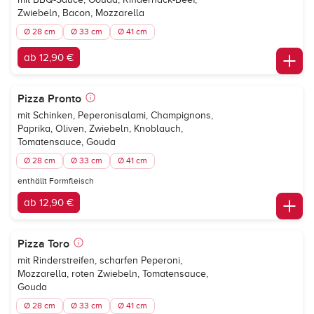
Zwiebeln, Bacon, Mozzarella
Ø 28 cm
Ø 33 cm
Ø 41 cm
ab 12,90 €
Pizza Pronto
mit Schinken, Peperonisalami, Champignons,
Paprika, Oliven, Zwiebeln, Knoblauch,
Tomatensauce, Gouda
Ø 28 cm
Ø 33 cm
Ø 41 cm
enthällt Formfleisch
ab 12,90 €
Pizza Toro
mit Rinderstreifen, scharfen Peperoni,
Mozzarella, roten Zwiebeln, Tomatensauce,
Gouda
Ø 28 cm
Ø 33 cm
Ø 41 cm