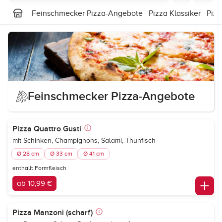
Feinschmecker Pizza-Angebote
Pizza Klassiker
Piz
Feinschmecker Pizza-Angebote
Pizza Quattro Gusti
mit Schinken, Champignons, Salami, Thunfisch
Ø 28 cm
Ø 33 cm
Ø 41 cm
enthällt Formfleisch
ab 10,99 €
Pizza Manzoni (scharf)