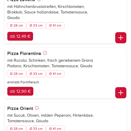
mit Hähnchenbruststreifen, Kirschtomaten,
Brokkoli, Sauce hollandaise, Tomatensauce,
Gouda
Ø 28 cm
Ø 33 cm
Ø 41 cm
ab 12,49 €
Pizza Florentina
mit Rucola, Schinken, frisch geriebenem Grana
Padano, Kirschtomaten, Tomatensauce, Gouda
Ø 28 cm
Ø 33 cm
Ø 41 cm
enthällt Formfleisch
ab 12,90 €
Pizza Orient
mit Sucuk, Oliven, milden Peperoni, Hirtenkäse,
Tomatensauce, Gouda
Ø 28 cm
Ø 33 cm
Ø 41 cm