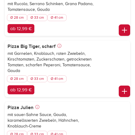
mit Rucola, Serrano Schinken, Grana Padano,
Tomatensauce, Gouda
Ø 28 cm
Ø 33 cm
Ø 41 cm
ab 12,99 €
Pizza Big Tiger, scharf
mit Garnelen, Knoblauch, roten Zwiebeln,
Kirschtomaten, Zuckerschoten, getrockneten
Tomaten, scharfen Peperoni, Tomatensauce,
Gouda
Ø 28 cm
Ø 33 cm
Ø 41 cm
ab 12,99 €
Pizza Julien
mit sauer-Sahne Sauce, Gouda,
karamellisierten Zwiebeln, Hähnchen,
Knoblauch-Creme
Ø 28 cm
Ø 33 cm
Ø 41 cm