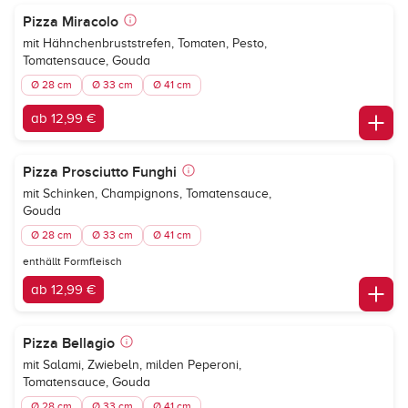
Pizza Miracolo
mit Hähnchenbruststrefen, Tomaten, Pesto,
Tomatensauce, Gouda
Ø 28 cm
Ø 33 cm
Ø 41 cm
ab 12,99 €
Pizza Prosciutto Funghi
mit Schinken, Champignons, Tomatensauce,
Gouda
Ø 28 cm
Ø 33 cm
Ø 41 cm
enthällt Formfleisch
ab 12,99 €
Pizza Bellagio
mit Salami, Zwiebeln, milden Peperoni,
Tomatensauce, Gouda
Ø 28 cm
Ø 33 cm
Ø 41 cm