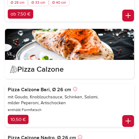
Ø 28 cm
Ø 33 cm
Ø 40 cm
ab 7,50 €
Pizza Calzone
Pizza Calzone Bari, Ø 26 cm
mit Gouda, Knoblauchsauce, Schinken, Salami,
milder Peperoni, Artischocken
enthällt Formfleisch
10,50 €
Pizza Calzone Nadro, Ø 26 cm