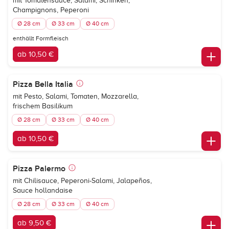
mit Tomatensauce, Salami, Schinken,
Champignons, Peperoni
Ø 28 cm
Ø 33 cm
Ø 40 cm
enthällt Formfleisch
ab 10,50 €
Pizza Bella Italia
mit Pesto, Salami, Tomaten, Mozzarella,
frischem Basilikum
Ø 28 cm
Ø 33 cm
Ø 40 cm
ab 10,50 €
Pizza Palermo
mit Chilisauce, Peperoni-Salami, Jalapeños,
Sauce hollandaise
Ø 28 cm
Ø 33 cm
Ø 40 cm
ab 9,50 €