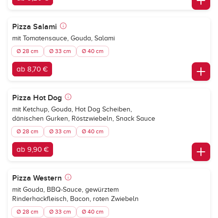
Pizza Salami
mit Tomatensauce, Gouda, Salami
Ø 28 cm
Ø 33 cm
Ø 40 cm
ab 8,70 €
Pizza Hot Dog
mit Ketchup, Gouda, Hot Dog Scheiben,
dänischen Gurken, Röstzwiebeln, Snack Sauce
Ø 28 cm
Ø 33 cm
Ø 40 cm
ab 9,90 €
Pizza Western
mit Gouda, BBQ-Sauce, gewürztem
Rinderhackfleisch, Bacon, roten Zwiebeln
Ø 28 cm
Ø 33 cm
Ø 40 cm