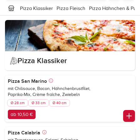
Pizza Klassiker
Pizza Fleisch
Pizza Hähnchen & Put
Pizza Klassiker
Pizza San Marino
mit Chilisauce, Bacon, Hähnchenbrustfilet,
Paprika-Mix, Crème fraîche, Zwiebeln
Ø 28 cm
Ø 33 cm
Ø 40 cm
ab 10,50 €
Pizza Calabria