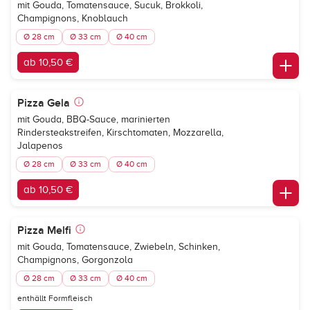
mit Gouda, Tomatensauce, Sucuk, Brokkoli,
Champignons, Knoblauch
Ø 28 cm
Ø 33 cm
Ø 40 cm
ab 10,50 €
Pizza Gela
mit Gouda, BBQ-Sauce, marinierten
Rindersteakstreifen, Kirschtomaten, Mozzarella,
Jalapenos
Ø 28 cm
Ø 33 cm
Ø 40 cm
ab 10,50 €
Pizza Melfi
mit Gouda, Tomatensauce, Zwiebeln, Schinken,
Champignons, Gorgonzola
Ø 28 cm
Ø 33 cm
Ø 40 cm
enthällt Formfleisch