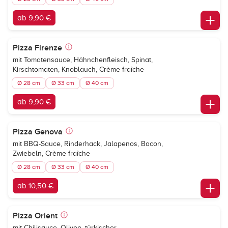
ab 9,90 €
Pizza Firenze
mit Tomatensauce, Hähnchenfleisch, Spinat,
Kirschtomaten, Knoblauch, Crème fraîche
Ø 28 cm
Ø 33 cm
Ø 40 cm
ab 9,90 €
Pizza Genova
mit BBQ-Sauce, Rinderhack, Jalapenos, Bacon,
Zwiebeln, Crème fraîche
Ø 28 cm
Ø 33 cm
Ø 40 cm
ab 10,50 €
Pizza Orient
mit Chilisauce, Oliven, türkischer