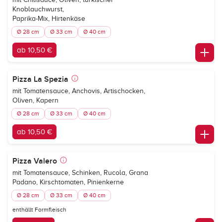
Knoblauchwurst,
Paprika-Mix, Hirtenkäse
Ø 28 cm
Ø 33 cm
Ø 40 cm
ab 10,50 €
Pizza La Spezia
mit Tomatensauce, Anchovis, Artischocken,
Oliven, Kapern
Ø 28 cm
Ø 33 cm
Ø 40 cm
ab 10,50 €
Pizza Valero
mit Tomatensauce, Schinken, Rucola, Grana
Padano, Kirschtomaten, Pinienkerne
Ø 28 cm
Ø 33 cm
Ø 40 cm
enthällt Formfleisch