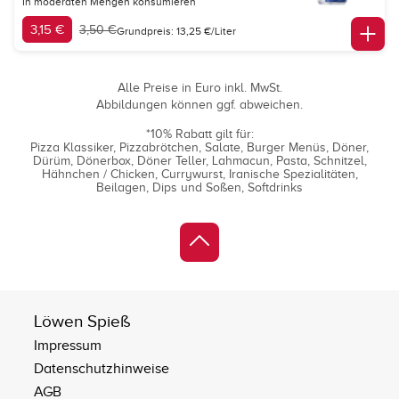
In moderaten Mengen konsumieren
3,15 €
3,50 €
Grundpreis: 13,25 €/Liter
Alle Preise in Euro inkl. MwSt.
Abbildungen können ggf. abweichen.
*10% Rabatt gilt für:
Pizza Klassiker
Pizzabrötchen
Salate
Burger Menüs
Döner
Dürüm
Dönerbox
Döner Teller
Lahmacun
Pasta
Schnitzel
Hähnchen / Chicken
Currywurst
Iranische Spezialitäten
Beilagen
Dips und Soßen
Softdrinks
Löwen Spieß
Impressum
Datenschutzhinweise
AGB