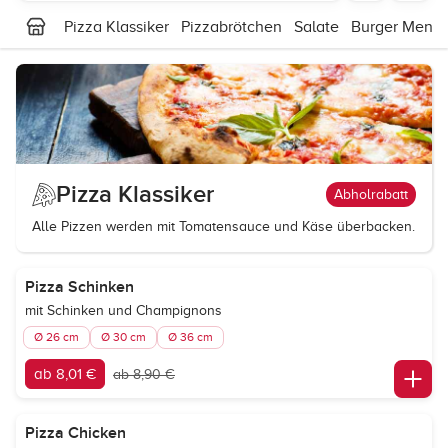
Pizza Klassiker
Pizzabrötchen
Salate
Burger Menü
Pizza Klassiker
Abholrabatt
Alle Pizzen werden mit Tomatensauce und Käse überbacken.
Pizza Schinken
mit Schinken und Champignons
Ø 26 cm
Ø 30 cm
Ø 36 cm
ab 8,01 €
ab 8,90 €
Pizza Chicken