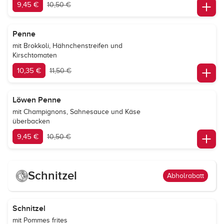
9,45 €
10,50 €
Penne
mit Brokkoli, Hähnchenstreifen und
Kirschtomaten
10,35 €
11,50 €
Löwen Penne
mit Champignons, Sahnesauce und Käse
überbacken
9,45 €
10,50 €
Schnitzel
Abholrabatt
Schnitzel
mit Pommes frites