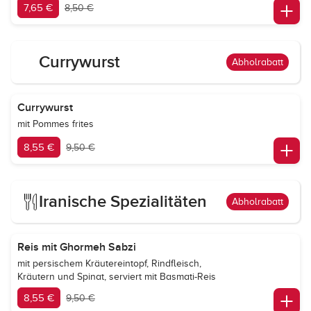
7,65 €
8,50 €
Currywurst
Abholrabatt
Currywurst
mit Pommes frites
8,55 €
9,50 €
Iranische Spezialitäten
Abholrabatt
Reis mit Ghormeh Sabzi
mit persischem Kräutereintopf, Rindfleisch,
Kräutern und Spinat, serviert mit Basmati-Reis
8,55 €
9,50 €