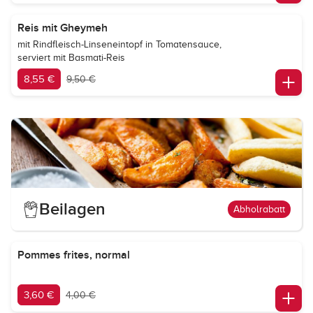
Reis mit Gheymeh
mit Rindfleisch-Linseneintopf in Tomatensauce,
serviert mit Basmati-Reis
8,55 €
9,50 €
Beilagen
Abholrabatt
Pommes frites, normal
3,60 €
4,00 €