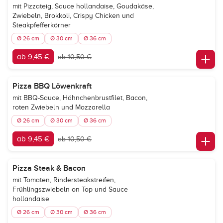
mit Pizzateig, Sauce hollandaise, Goudakäse,
Zwiebeln, Brokkoli, Crispy Chicken und
Steakpfefferkörner
Ø 26 cm
Ø 30 cm
Ø 36 cm
ab 9,45 €
ab 10,50 €
Pizza BBQ Löwenkraft
mit BBQ-Sauce, Hähnchenbrustfilet, Bacon,
roten Zwiebeln und Mozzarella
Ø 26 cm
Ø 30 cm
Ø 36 cm
ab 9,45 €
ab 10,50 €
Pizza Steak & Bacon
mit Tomaten, Rindersteakstreifen,
Frühlingszwiebeln on Top und Sauce
hollandaise
Ø 26 cm
Ø 30 cm
Ø 36 cm