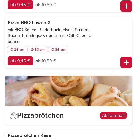
ab 9,45 €
ab 10,50 €
Pizza BBQ Löwen X
mit BBQ-Sauce, Rinderhackfleisch, Salami,
Bacon, Frühlingszwiebeln und Chili Cheese
Sauce
Ø 26 cm
Ø 30 cm
Ø 36 cm
ab 9,45 €
ab 10,50 €
Pizzabrötchen
Abholrabatt
Pizzabrötchen Käse