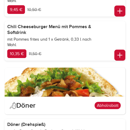
Wahl
9,45 €
10,50 €
Chili Cheeseburger Menü mit Pommes &
Softdrink
mit Pommes frites und 1 x Getränk, 0,33 l nach
Wahl
10,35 €
11,50 €
Döner
Abholrabatt
Döner (Drehspieß)