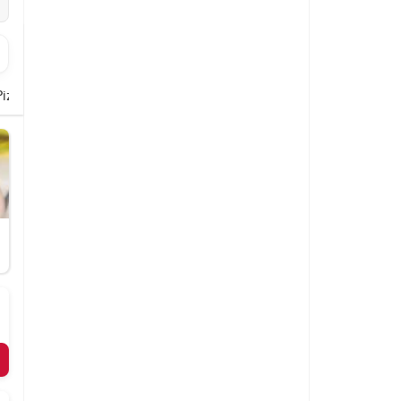
Pizza Calzone
Pizzabrot
Softdrinks
Biere
Dessert Klassiker