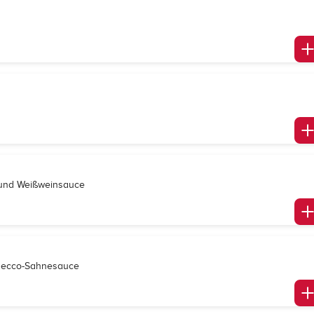
a und Weißweinsauce
osecco-Sahnesauce