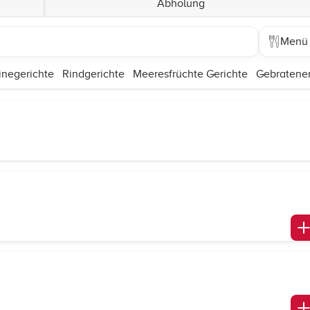
Abholung
Menü
negerichte
Rindgerichte
Meeresfrüchte Gerichte
Gebratener