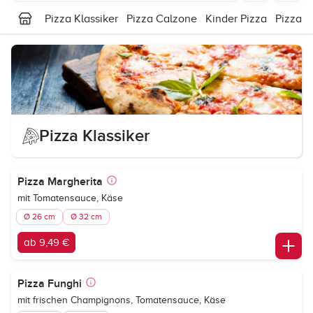
Pizza Klassiker
Pizza Calzone
Kinder Pizza
Pizzab
Pizza Klassiker
Pizza Margherita
mit Tomatensauce, Käse
Ø 26 cm
Ø 32 cm
ab 9,49 €
Pizza Funghi
mit frischen Champignons, Tomatensauce, Käse