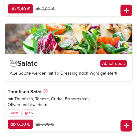
ab 5,40 €
ab 6,00 €
Salate
Abholrabatt
Alle Salate werden mit 1 x Dressing nach Wahl geliefert!
Thunfisch Salat
mit Thunfisch, Tomate, Gurke, Eisbergsalat,
Oliven und Zwiebeln
klein
groß
ab 6,30 €
ab 7,00 €