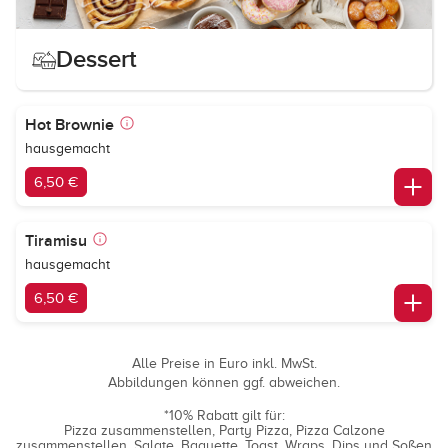
Dessert
Hot Brownie
hausgemacht
6,50 €
Tiramisu
hausgemacht
6,50 €
Alle Preise in Euro inkl. MwSt.
Abbildungen können ggf. abweichen.
*10% Rabatt gilt für:
Pizza zusammenstellen
Party Pizza
Pizza Calzone
zusammenstellen
Salate
Baguette
Toast
Wraps
Dips und Soßen