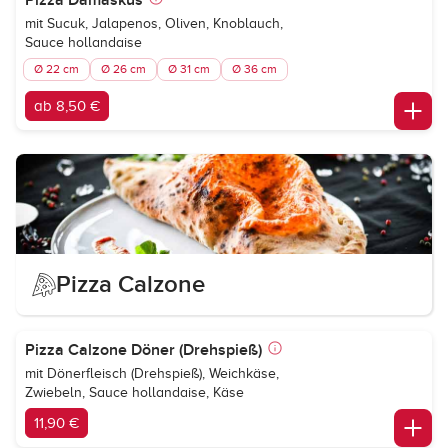
Pizza Damaskus
mit Sucuk, Jalapenos, Oliven, Knoblauch,
Sauce hollandaise
Ø 22 cm
Ø 26 cm
Ø 31 cm
Ø 36 cm
ab 8,50 €
Pizza Calzone
Pizza Calzone Döner (Drehspieß)
mit Dönerfleisch (Drehspieß), Weichkäse,
Zwiebeln, Sauce hollandaise, Käse
11,90 €