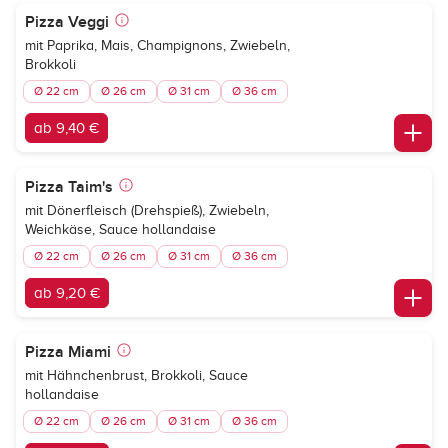
Pizza Veggi
mit Paprika, Mais, Champignons, Zwiebeln,
Brokkoli
Ø 22 cm
Ø 26 cm
Ø 31 cm
Ø 36 cm
ab 9,40 €
Pizza Taim's
mit Dönerfleisch (Drehspieß), Zwiebeln,
Weichkäse, Sauce hollandaise
Ø 22 cm
Ø 26 cm
Ø 31 cm
Ø 36 cm
ab 9,20 €
Pizza Miami
mit Hähnchenbrust, Brokkoli, Sauce
hollandaise
Ø 22 cm
Ø 26 cm
Ø 31 cm
Ø 36 cm