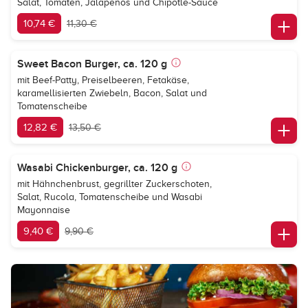
Salat, Tomaten, Jalapeños und Chipotle-Sauce
10,74 €
11,30 €
Sweet Bacon Burger, ca. 120 g
mit Beef-Patty, Preiselbeeren, Fetakäse,
karamellisierten Zwiebeln, Bacon, Salat und
Tomatenscheibe
12,82 €
13,50 €
Wasabi Chickenburger, ca. 120 g
mit Hähnchenbrust, gegrillter Zuckerschoten,
Salat, Rucola, Tomatenscheibe und Wasabi
Mayonnaise
9,40 €
9,90 €