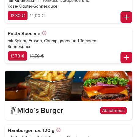
mit Rindfleisch, Hirtenkäse, Jalapeños und
Käse-Kräuter-Sahnesauce
13,30 €
14,00 €
Pasta Speciale
mit Spinat, Erbsen, Champignons und Tomaten-
Sahnesauce
13,78 €
14,50 €
Mido´s Burger
Abholrabatt
Hamburger, ca. 120 g