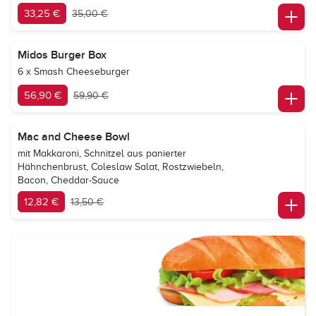
33,25 €
35,00 €
Midos Burger Box
6 x Smash Cheeseburger
56,90 €
59,90 €
Mac and Cheese Bowl
mit Makkaroni, Schnitzel aus panierter
Hähnchenbrust, Coleslaw Salat, Rostzwiebeln,
Bacon, Cheddar-Sauce
12,82 €
13,50 €