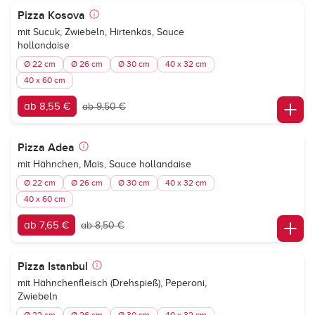
Pizza Kosova
mit Sucuk, Zwiebeln, Hirtenkäs, Sauce
hollandaise
Ø 22 cm
Ø 26 cm
Ø 30 cm
40 x 32 cm
40 x 60 cm
ab 8,55 €
ab 9,50 €
Pizza Adea
mit Hähnchen, Mais, Sauce hollandaise
Ø 22 cm
Ø 26 cm
Ø 30 cm
40 x 32 cm
40 x 60 cm
ab 7,65 €
ab 8,50 €
Pizza Istanbul
mit Hähnchenfleisch (Drehspieß), Peperoni,
Zwiebeln