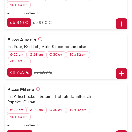
40 x 60 cm
enthällt Formfleisch
ab 8,10 €
ab 9,00 €
Pizza Albania
mit Pute, Brokkoli, Mais, Sauce hollandaise
Ø 22 cm
Ø 26 cm
Ø 30 cm
40 x 32 cm
40 x 60 cm
ab 7,65 €
ab 8,50 €
Pizza Milano
mit Artischocken, Salami, Truthahnformfleisch,
Paprika, Oliven
Ø 22 cm
Ø 26 cm
Ø 30 cm
40 x 32 cm
40 x 60 cm
enthällt Formfleisch