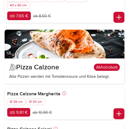
40 x 60 cm
ab 7,65 €
ab 8,50 €
Pizza Calzone
Abholrabatt
Alle Pizzen werden mit Tomatensauce und Käse belegt.
Pizza Calzone Margherita
Ø 26 cm
Ø 30 cm
ab 9,81 €
ab 10,90 €