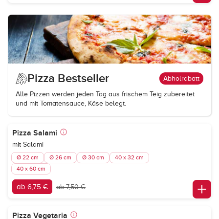
Pizza Bestseller
Abholrabatt
Alle Pizzen werden jeden Tag aus frischem Teig zubereitet
und mit Tomatensauce, Käse belegt.
Pizza Salami
mit Salami
Ø 22 cm
Ø 26 cm
Ø 30 cm
40 x 32 cm
40 x 60 cm
ab 6,75 €
ab 7,50 €
Pizza Vegetaria