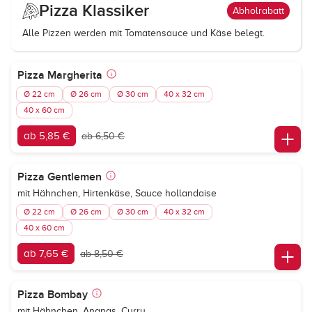
Pizza Klassiker
Abholrabatt
Alle Pizzen werden mit Tomatensauce und Käse belegt.
Pizza Margherita
Ø 22 cm
Ø 26 cm
Ø 30 cm
40 x 32 cm
40 x 60 cm
ab 5,85 €
ab 6,50 €
Pizza Gentlemen
mit Hähnchen, Hirtenkäse, Sauce hollandaise
Ø 22 cm
Ø 26 cm
Ø 30 cm
40 x 32 cm
40 x 60 cm
ab 7,65 €
ab 8,50 €
Pizza Bombay
mit Hähnchen, Ananas, Curry