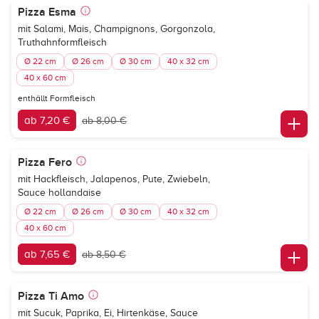
Pizza Esma
mit Salami, Mais, Champignons, Gorgonzola,
Truthahnformfleisch
Ø 22 cm
Ø 26 cm
Ø 30 cm
40 x 32 cm
40 x 60 cm
enthällt Formfleisch
ab 7,20 €
ab 8,00 €
Pizza Fero
mit Hackfleisch, Jalapenos, Pute, Zwiebeln,
Sauce hollandaise
Ø 22 cm
Ø 26 cm
Ø 30 cm
40 x 32 cm
40 x 60 cm
ab 7,65 €
ab 8,50 €
Pizza Ti Amo
mit Sucuk, Paprika, Ei, Hirtenkäse, Sauce