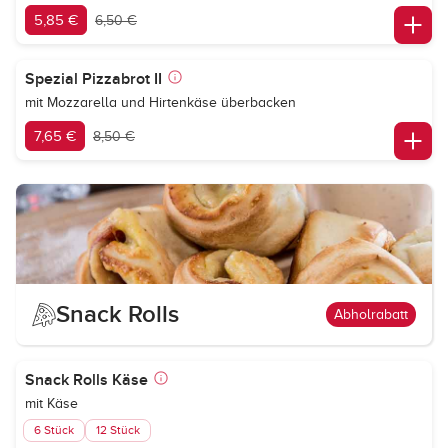
5,85 €
6,50 €
Spezial Pizzabrot II
mit Mozzarella und Hirtenkäse überbacken
7,65 €
8,50 €
Snack Rolls
Abholrabatt
Snack Rolls Käse
mit Käse
6 Stück
12 Stück