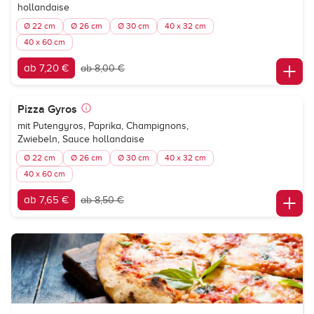
hollandaise
Ø 22 cm
Ø 26 cm
Ø 30 cm
40 x 32 cm
40 x 60 cm
ab 7,20 €
ab 8,00 €
Pizza Gyros
mit Putengyros, Paprika, Champignons,
Zwiebeln, Sauce hollandaise
Ø 22 cm
Ø 26 cm
Ø 30 cm
40 x 32 cm
40 x 60 cm
ab 7,65 €
ab 8,50 €