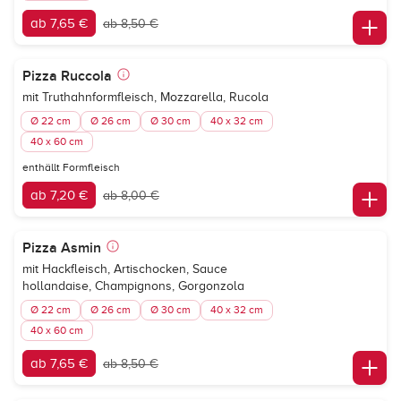
ab 7,65 €
ab 8,50 €
Pizza Ruccola
mit Truthahnformfleisch, Mozzarella, Rucola
Ø 22 cm
Ø 26 cm
Ø 30 cm
40 x 32 cm
40 x 60 cm
enthällt Formfleisch
ab 7,20 €
ab 8,00 €
Pizza Asmin
mit Hackfleisch, Artischocken, Sauce
hollandaise, Champignons, Gorgonzola
Ø 22 cm
Ø 26 cm
Ø 30 cm
40 x 32 cm
40 x 60 cm
ab 7,65 €
ab 8,50 €