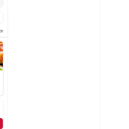
assiker
Ben & Jerry's Eis