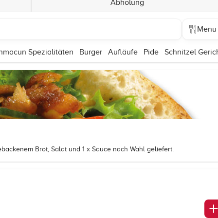
Abholung
Menü
hmacun Spezialitäten
Burger
Aufläufe
Pide
Schnitzel Geric
ebackenem Brot, Salat und 1 x Sauce nach Wahl geliefert.