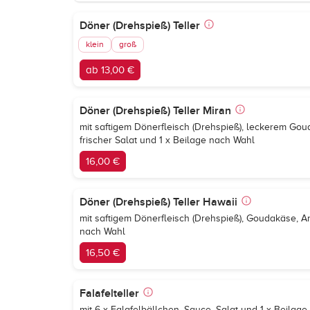
Döner (Drehspieß) Teller
klein
groß
ab 13,00 €
Döner (Drehspieß) Teller Miran
mit saftigem Dönerfleisch (Drehspieß), leckerem Go
frischer Salat und 1 x Beilage nach Wahl
16,00 €
Döner (Drehspieß) Teller Hawaii
mit saftigem Dönerfleisch (Drehspieß), Goudakäse, A
nach Wahl
16,50 €
Falafelteller
mit 6 x Falafelbällchen, Sauce, Salat und 1 x Beilag