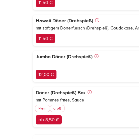
11,50 €
Hawaii Döner (Drehspieß)
mit saftigem Dönerfleisch (Drehspieß), Goudakäse, A
11,50 €
Jumbo Döner (Drehspieß)
12,00 €
Döner (Drehspieß) Box
mit Pommes frites, Sauce
klein
groß
ab 8,50 €