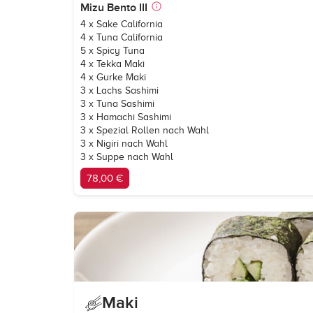
Mizu Bento III
4 x Sake California
4 x Tuna California
5 x Spicy Tuna
4 x Tekka Maki
4 x Gurke Maki
3 x Lachs Sashimi
3 x Tuna Sashimi
3 x Hamachi Sashimi
3 x Spezial Rollen nach Wahl
3 x Nigiri nach Wahl
3 x Suppe nach Wahl
78,00 €
Maki