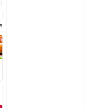
Baguettes
Wraps
Wraps Menü
Schnitzel
Imbiss
Beilagen