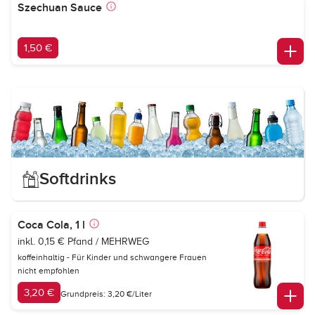
Szechuan Sauce
1,50 €
Softdrinks
Coca Cola, 1 l
inkl. 0,15 € Pfand / MEHRWEG
koffeinhaltig - Für Kinder und schwangere Frauen
nicht empfohlen
3,20 €
Grundpreis: 3,20 €/Liter