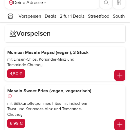
Deine Adresse
Vorspeisen
Deals
2 für 1 Deals
Streetfood
South In
Vorspeisen
Mumbai Masala Papad (vegan), 3 Stück
mit Linsen-Chips, Koriander-Minz und
Tamarinde-Chutney
4,50 €
Masala Sweet Fries (vegan, vegetarisch)
mit Süßkartoffelpommes frites mit indischem
Twist und Koriander-Minz und Tamarinde-
Chutney
6,99 €