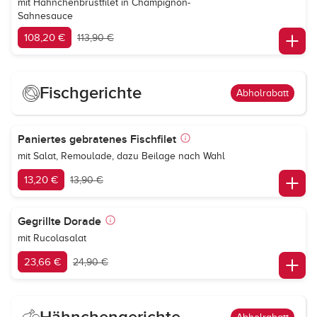
mit Hähnchenbrustfilet in Champignon-
Sahnesauce
108,20 €
113,90 €
Fischgerichte
Abholrabatt
Paniertes gebratenes Fischfilet
mit Salat, Remoulade, dazu Beilage nach Wahl
13,20 €
13,90 €
Gegrillte Dorade
mit Rucolasalat
23,66 €
24,90 €