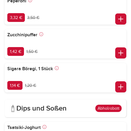
Peperoni
3,32 €
3,50 €
Zucchinipuffer
1,42 €
1,50 €
Sigara Böregi, 1 Stück
1,14 €
1,20 €
Dips und Soßen
Abholrabatt
Tsatsiki-Joghurt