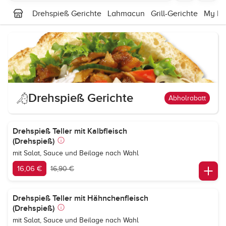
Drehspieß Gerichte
Lahmacun
Grill-Gerichte
My Köz
Drehspieß Gerichte
Abholrabatt
Drehspieß Teller mit Kalbfleisch
(Drehspieß)
mit Salat, Sauce und Beilage nach Wahl
16,06 €
16,90 €
Drehspieß Teller mit Hähnchenfleisch
(Drehspieß)
mit Salat, Sauce und Beilage nach Wahl