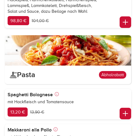
Lammspieß, Lammkotelett, Drehspießfleisch,
Salat und Sauce, dazu Beilage nach Wahl
98,80 €
104,00 €
Pasta
Abholrabatt
Spaghetti Bolognese
mit Hackfleisch und Tomatensauce
13,20 €
13,90 €
Makkaroni alla Pollo