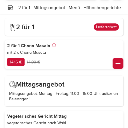
2 für 1
Mittagsangebot
Menü
Hähnchengerichte
L
2 für 1
Lieferrabatt
2 für 1 Chana Masala
mit 2 x Chana Masala
14,16 €
14,90 €
Mittagsangebot
Mittagsangebot: Montag - Freitag, 11:00 - 15:00 Uhr, außer an
Feiertagen!
Vegetarisches Gericht Mittag
vegetarisches Gericht nach Wahl