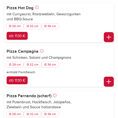
Pizza Hot Dog
mit Currywurst, Röstzwiebeln, Gewürzgurken
und BBQ-Sauce
Ø 28 cm
Ø 32 cm
Ø 36 cm
ab 11,10 €
Pizza Campagna
mit Schinken, Salami und Champignons
Ø 28 cm
Ø 32 cm
Ø 36 cm
enthällt Formfleisch
ab 11,10 €
Pizza Fernando (scharf)
mit Putenbrust, Hackfleisch, Jalapeños,
Zwiebeln und Sauce hollandaise
Ø 28 cm
Ø 32 cm
Ø 36 cm