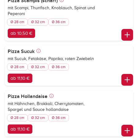
Pizza Scampis (scharf)
mit Scampi, Thunfisch, Knoblauch, Spinat und
Peperoni
Ø 28 cm
Ø 32 cm
Ø 36 cm
ab 10,50 €
Pizza Sucuk
mit Sucuk, Fetakäse, Paprika, roten Zwiebeln
Ø 28 cm
Ø 32 cm
Ø 36 cm
ab 11,10 €
Pizza Hollandaise
mit Hähnchen, Brokkoli, Cherrytomaten,
Spargel und Sauce hollandaise
Ø 28 cm
Ø 32 cm
Ø 36 cm
ab 11,10 €