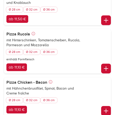
und Knoblauch
Ø 28 cm
Ø 32 cm
Ø 36 cm
ab 11,50 €
Pizza Rucola
mit Hinterschinken, Tomatenscheiben, Rucola,
Parmesan und Mozzarella
Ø 28 cm
Ø 32 cm
Ø 36 cm
enthällt Formfleisch
ab 11,10 €
Pizza Chicken - Bacon
mit Hähnchenbrustfilet, Spinat, Bacon und
Creme fraîche
Ø 28 cm
Ø 32 cm
Ø 36 cm
ab 11,10 €