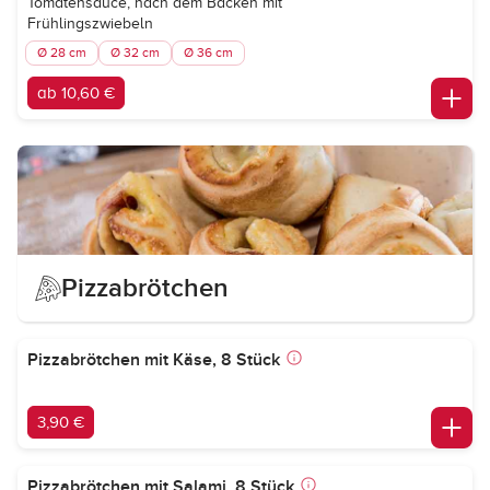
Tomatensauce, nach dem Backen mit
Frühlingszwiebeln
Ø 28 cm
Ø 32 cm
Ø 36 cm
ab 10,60 €
Pizzabrötchen
Pizzabrötchen mit Käse, 8 Stück
3,90 €
Pizzabrötchen mit Salami, 8 Stück