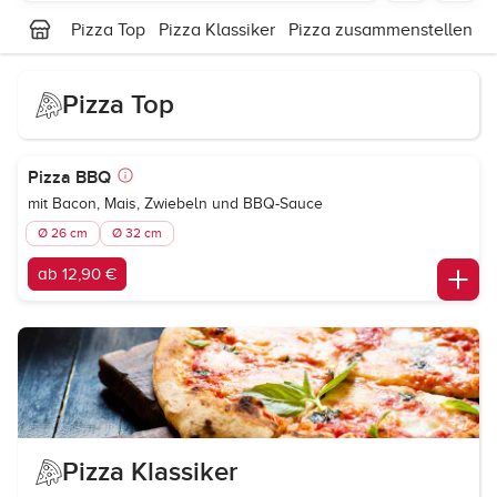
Pizza Top
Pizza Klassiker
Pizza zusammenstellen
P
Pizza Top
Pizza BBQ
mit Bacon, Mais, Zwiebeln und BBQ-Sauce
Ø 26 cm
Ø 32 cm
ab 12,90 €
Pizza Klassiker