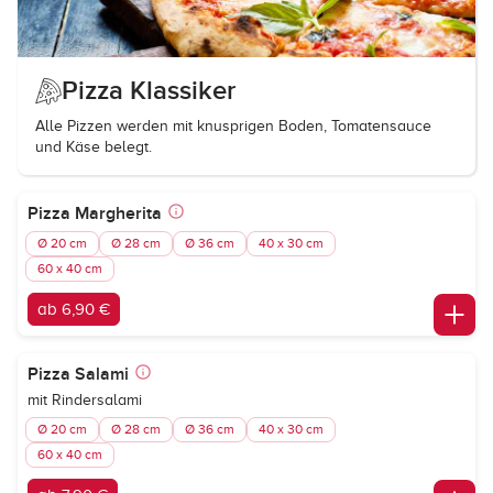
Pizza Klassiker
Alle Pizzen werden mit knusprigen Boden, Tomatensauce
und Käse belegt.
Pizza Margherita
Ø 20 cm
Ø 28 cm
Ø 36 cm
40 x 30 cm
60 x 40 cm
ab 6,90 €
Pizza Salami
mit Rindersalami
Ø 20 cm
Ø 28 cm
Ø 36 cm
40 x 30 cm
60 x 40 cm