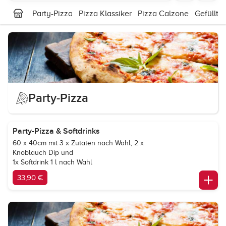
Party-Pizza
Pizza Klassiker
Pizza Calzone
Gefüllte
Party-Pizza
Party-Pizza & Softdrinks
60 x 40cm mit 3 x Zutaten nach Wahl, 2 x
Knoblauch Dip und
1x Softdrink 1 l nach Wahl
33,90 €