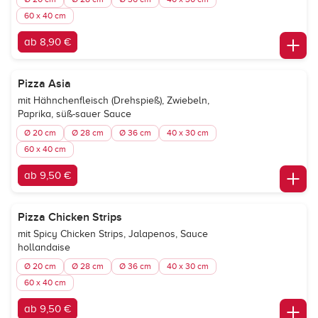
60 x 40 cm
ab 8,90 €
Pizza Asia
mit Hähnchenfleisch (Drehspieß), Zwiebeln,
Paprika, süß-sauer Sauce
Ø 20 cm
Ø 28 cm
Ø 36 cm
40 x 30 cm
60 x 40 cm
ab 9,50 €
Pizza Chicken Strips
mit Spicy Chicken Strips, Jalapenos, Sauce
hollandaise
Ø 20 cm
Ø 28 cm
Ø 36 cm
40 x 30 cm
60 x 40 cm
ab 9,50 €