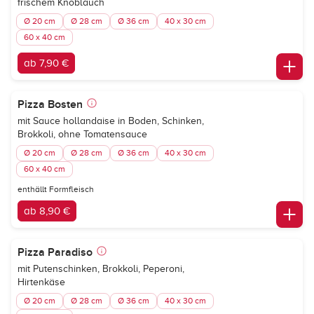
frischem Knoblauch
Ø 20 cm
Ø 28 cm
Ø 36 cm
40 x 30 cm
60 x 40 cm
ab 7,90 €
Pizza Bosten
mit Sauce hollandaise in Boden, Schinken,
Brokkoli, ohne Tomatensauce
Ø 20 cm
Ø 28 cm
Ø 36 cm
40 x 30 cm
60 x 40 cm
enthällt Formfleisch
ab 8,90 €
Pizza Paradiso
mit Putenschinken, Brokkoli, Peperoni,
Hirtenkäse
Ø 20 cm
Ø 28 cm
Ø 36 cm
40 x 30 cm