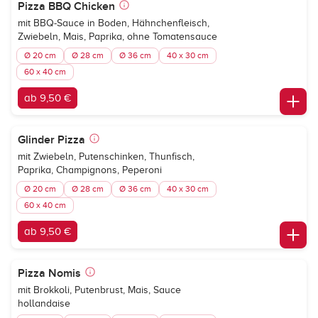
Pizza BBQ Chicken
mit BBQ-Sauce in Boden, Hähnchenfleisch,
Zwiebeln, Mais, Paprika, ohne Tomatensauce
Ø 20 cm
Ø 28 cm
Ø 36 cm
40 x 30 cm
60 x 40 cm
ab 9,50 €
Glinder Pizza
mit Zwiebeln, Putenschinken, Thunfisch,
Paprika, Champignons, Peperoni
Ø 20 cm
Ø 28 cm
Ø 36 cm
40 x 30 cm
60 x 40 cm
ab 9,50 €
Pizza Nomis
mit Brokkoli, Putenbrust, Mais, Sauce
hollandaise