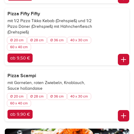
Pizza Fifty Fifty
mit 1/2 Pizza Tikka Kebab (Drehspieß) und 1/2
Pizza Döner (Drehspieß) mit Hähnchenfleisch
(Drehspieß)
Ø 20 cm
Ø 28 cm
Ø 36 cm
40 x 30 cm
60 x 40 cm
ab 9,50 €
Pizza Scampi
mit Garnelen, roten Zwiebeln, Knoblauch,
Sauce hollandaise
Ø 20 cm
Ø 28 cm
Ø 36 cm
40 x 30 cm
60 x 40 cm
ab 9,90 €