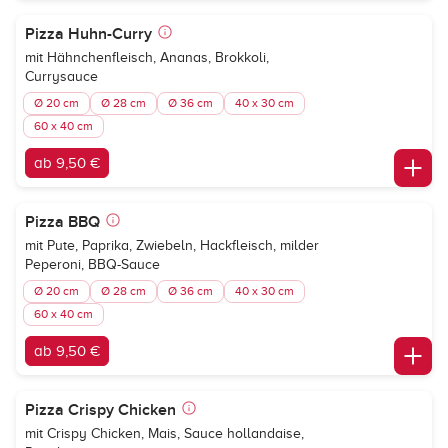
Pizza Huhn-Curry
mit Hähnchenfleisch, Ananas, Brokkoli,
Currysauce
Ø 20 cm
Ø 28 cm
Ø 36 cm
40 x 30 cm
60 x 40 cm
ab 9,50 €
Pizza BBQ
mit Pute, Paprika, Zwiebeln, Hackfleisch, milder
Peperoni, BBQ-Sauce
Ø 20 cm
Ø 28 cm
Ø 36 cm
40 x 30 cm
60 x 40 cm
ab 9,50 €
Pizza Crispy Chicken
mit Crispy Chicken, Mais, Sauce hollandaise,