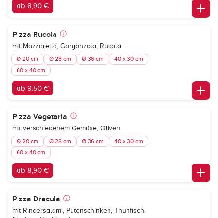
ab 8,90 €
Pizza Rucola
mit Mozzarella, Gorgonzola, Rucola
Ø 20 cm
Ø 28 cm
Ø 36 cm
40 x 30 cm
60 x 40 cm
ab 9,50 €
Pizza Vegetaria
mit verschiedenem Gemüse, Oliven
Ø 20 cm
Ø 28 cm
Ø 36 cm
40 x 30 cm
60 x 40 cm
ab 8,90 €
Pizza Dracula
mit Rindersalami, Putenschinken, Thunfisch,