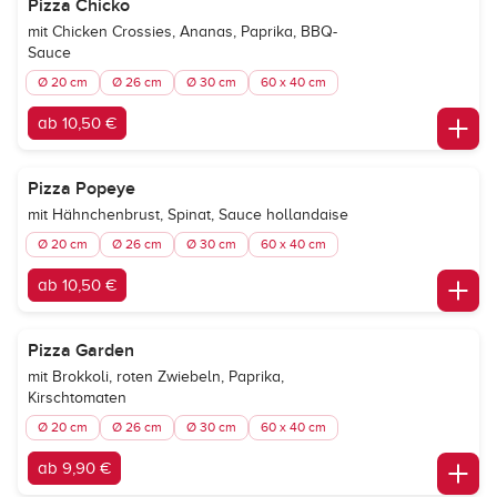
Pizza Chicko
mit Chicken Crossies, Ananas, Paprika, BBQ-
Sauce
Ø 20 cm
Ø 26 cm
Ø 30 cm
60 x 40 cm
ab 10,50 €
Pizza Popeye
mit Hähnchenbrust, Spinat, Sauce hollandaise
Ø 20 cm
Ø 26 cm
Ø 30 cm
60 x 40 cm
ab 10,50 €
Pizza Garden
mit Brokkoli, roten Zwiebeln, Paprika,
Kirschtomaten
Ø 20 cm
Ø 26 cm
Ø 30 cm
60 x 40 cm
ab 9,90 €