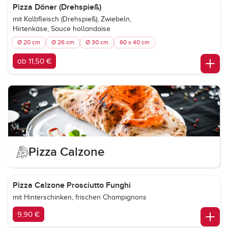
Pizza Döner (Drehspieß)
mit Kalbfleisch (Drehspieß), Zwiebeln,
Hirtenkäse, Sauce hollandaise
Ø 20 cm
Ø 26 cm
Ø 30 cm
60 x 40 cm
ab 11,50 €
Pizza Calzone
Pizza Calzone Prosciutto Funghi
mit Hinterschinken, frischen Champignons
9,90 €