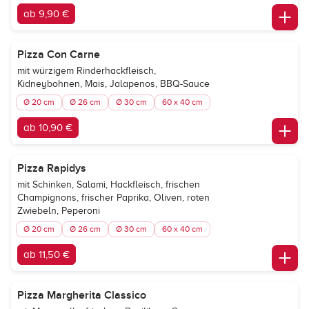
ab 9,90 €
Pizza Con Carne
mit würzigem Rinderhackfleisch,
Kidneybohnen, Mais, Jalapenos, BBQ-Sauce
Ø 20 cm
Ø 26 cm
Ø 30 cm
60 x 40 cm
ab 10,90 €
Pizza Rapidys
mit Schinken, Salami, Hackfleisch, frischen
Champignons, frischer Paprika, Oliven, roten
Zwiebeln, Peperoni
Ø 20 cm
Ø 26 cm
Ø 30 cm
60 x 40 cm
ab 11,50 €
Pizza Margherita Classico