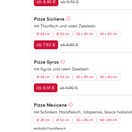
ab 8,46 €
ab 9,40 €
Pizza Siciliana
mit Thunfisch und roten Zwiebeln
Ø 28 cm
Ø 32 cm
32 x 45 cm
40 x 60 cm
ab 7,92 €
ab 8,80 €
Pizza Gyros
mit Gyros und roten Zwiebeln
Ø 28 cm
Ø 32 cm
32 x 45 cm
40 x 60 cm
ab 8,91 €
ab 9,90 €
Pizza Mexicana
mit Schinken, Hackfleisch, Jalapenos, Sauce holland
Ø 28 cm
Ø 32 cm
32 x 45 cm
40 x 60 cm
enthällt Formfleisch