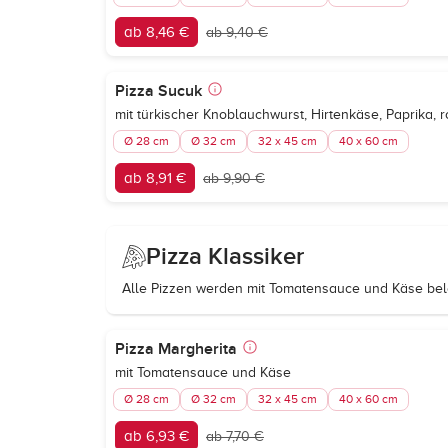
ab 8,46 €
ab 9,40 €
Pizza Sucuk
mit türkischer Knoblauchwurst, Hirtenkäse, Paprika, 
Ø 28 cm
Ø 32 cm
32 x 45 cm
40 x 60 cm
ab 8,91 €
ab 9,90 €
Pizza Klassiker
Alle Pizzen werden mit Tomatensauce und Käse bel
Pizza Margherita
mit Tomatensauce und Käse
Ø 28 cm
Ø 32 cm
32 x 45 cm
40 x 60 cm
ab 6,93 €
ab 7,70 €