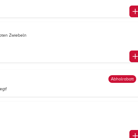
roten Zwiebeln
Abholrabatt
egt!