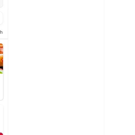
hnitzel
Carne-Fleischgerichte
Kartoffelgerichte
Gemüseaufl