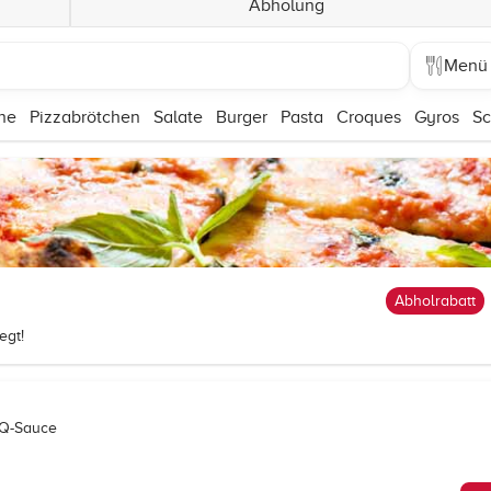
Abholung
Menü
ne
Pizzabrötchen
Salate
Burger
Pasta
Croques
Gyros
Sc
Abholrabatt
egt!
BQ-Sauce