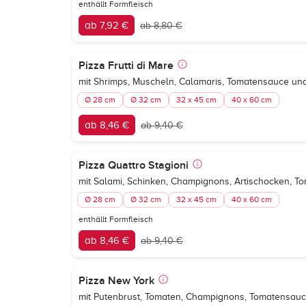
enthällt Formfleisch
ab 7,92 €
ab 8,80 €
Pizza Frutti di Mare
mit Shrimps, Muscheln, Calamaris, Tomatensauce un
Ø 28 cm
Ø 32 cm
32 x 45 cm
40 x 60 cm
ab 8,46 €
ab 9,40 €
Pizza Quattro Stagioni
mit Salami, Schinken, Champignons, Artischocken, 
Ø 28 cm
Ø 32 cm
32 x 45 cm
40 x 60 cm
enthällt Formfleisch
ab 8,46 €
ab 9,40 €
Pizza New York
mit Putenbrust, Tomaten, Champignons, Tomatensau