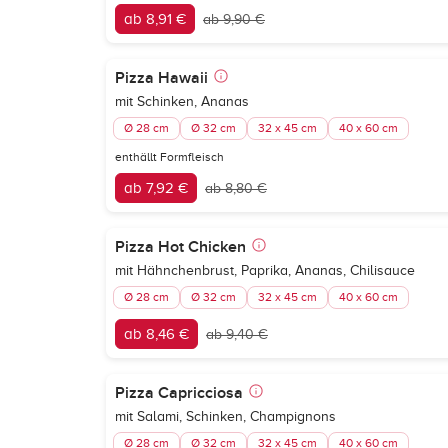
ab 8,91 €
ab 9,90 €
Pizza Hawaii
mit Schinken, Ananas
Ø 28 cm
Ø 32 cm
32 x 45 cm
40 x 60 cm
enthällt Formfleisch
ab 7,92 €
ab 8,80 €
Pizza Hot Chicken
mit Hähnchenbrust, Paprika, Ananas, Chilisauce
Ø 28 cm
Ø 32 cm
32 x 45 cm
40 x 60 cm
ab 8,46 €
ab 9,40 €
Pizza Capricciosa
mit Salami, Schinken, Champignons
Ø 28 cm
Ø 32 cm
32 x 45 cm
40 x 60 cm