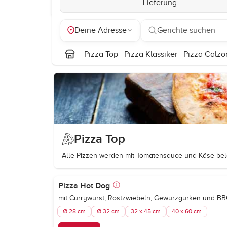
Lieferung
Deine Adresse
Gerichte suchen
Pizza Top
Pizza Klassiker
Pizza Calzo
Pizza Top
Alle Pizzen werden mit Tomatensauce und Käse bel
Pizza Hot Dog
mit Currywurst, Röstzwiebeln, Gewürzgurken und B
Ø 28 cm
Ø 32 cm
32 x 45 cm
40 x 60 cm